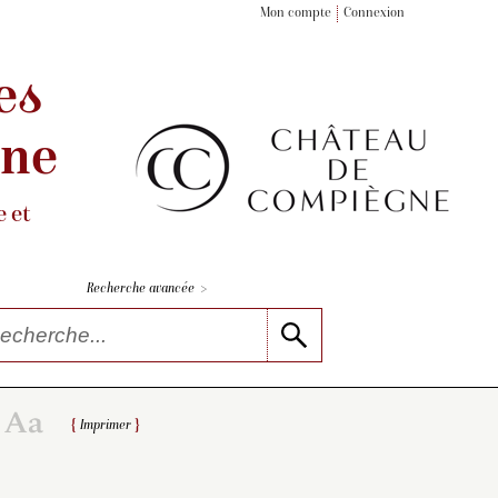
Mon compte
Connexion
es
gne
 et
>
Recherche avancée
Imprimer