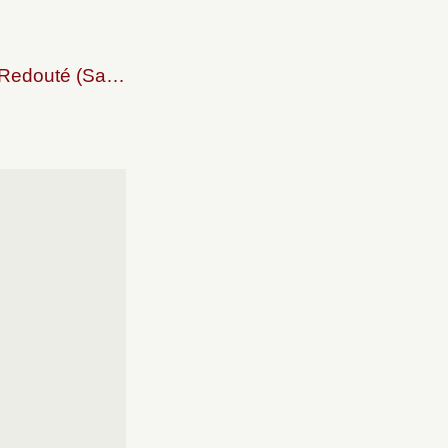
Étienne Dubois (Paris, 1766 – Paris, 1839), d’après Pierre-Joseph Redouté (Saint-Hubert, 1759 – Paris, 1840)