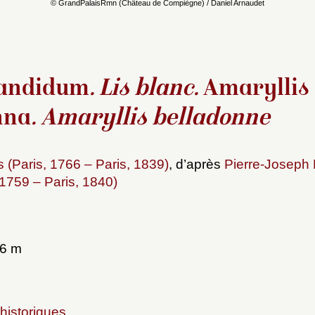
© GrandPalaisRmn (Château de Compiègne) / Daniel Arnaudet
candidum
. Lis blanc.
Amaryllis
nna
. Amaryllis belladonne
 (Paris, 1766 – Paris, 1839)
, d’après
Pierre-Joseph
 1759 – Paris, 1840)
06 m
historiques