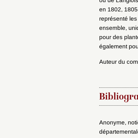
ou de Langlois
en 1802, 1805
représenté les 
ensemble, uniq
pour des plan
également pour
Auteur du co
Bibliogr
Anonyme, notice
départementale