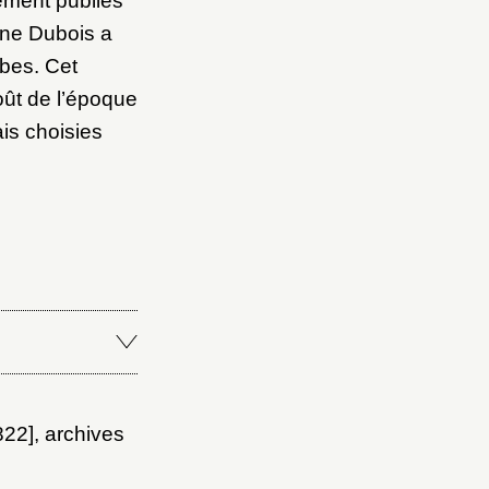
ement publiés
nne Dubois a
lbes. Cet
oût de l’époque
is choisies
822], archives