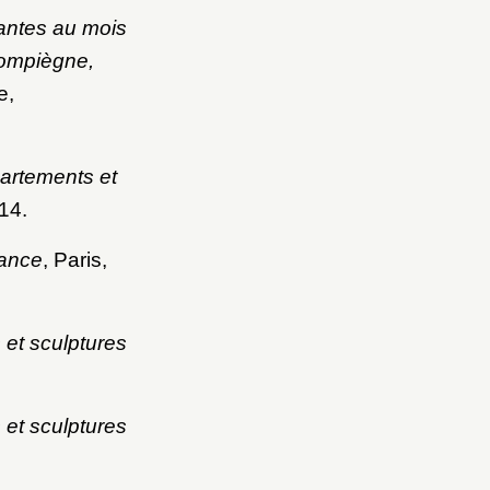
antes au mois
Compiègne,
e,
partements et
 14.
rance
, Paris,
 et sculptures
 et sculptures