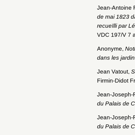
Jean-Antoine 
de mai 1823 d
recueïlli par L
VDC 197/V 7 a
Anonyme,
Not
dans les jard
Jean Vatout,
S
Firmin-Didot Fr
Jean-Joseph-F
du Palais de 
Jean-Joseph-F
du Palais de 