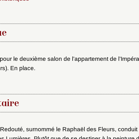
ue
pour le deuxième salon de l’appartement de l’Impérat
rs). En place.
x du dossier où ajouter la not
Connexion
u dossier
aire
ourriel
 Redouté, surnommé le Raphaël des Fleurs, conduit 
ider
es Lumières. Plutôt que de se destiner à la peinture d