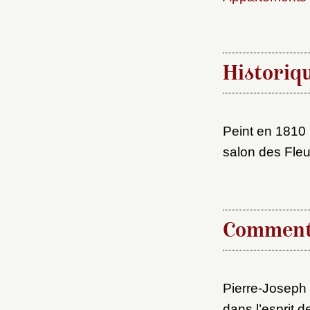
Historiq
Peint en 1810 
salon des Fleu
Choi
Nom d
Comment
C
Pierre-Joseph
Val
dans l’esprit d