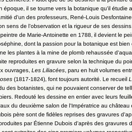
ot de passe
 époque, il se tourne vers la botanique qu’il étudie 
’amitié d’un des professeurs, René-Louis Desfontain
au dossier
on sens de l’observation et la rigueur de ses dessi
peintre de Marie-Antoinette en 1788, il devient le pein
Joséphine, dont la passion pour la botanique est bien
Vous n'êtes pas encore inscrit ?
Créer un compte
e les plantes à la mine de plomb rehaussée d’aquare
Envoyer
Vous avez oublié votre mot de passe ?
Cliquez ici
ite reproduites en gravure selon la technique du poin
er et ajouter
ux ouvrages,
Les Liliacées
, paru en huit volumes ent
Roses
(1817-1824), font toujours autorité. Le recueil
L
ndu des botanistes, qui ne pouvaient conserver de tel
iers. Redouté les dessine en entier avec leurs feuille
oraux du deuxième salon de l’Impératrice au châtea
bois père sont de fidèles reprises des gravures d’a
produites par Étienne Dubois d’après des gravures 