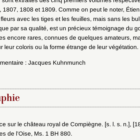
 sont extraites des cinq premiers volumes respectiv
, 1807, 1808 et 1809. Comme on peut le noter, Étie
fleurs avec les tiges et les feuilles, mais sans les bu
ue par sa qualité, est un précieux témoignage du g
tes encore rares, connues de quelques amateurs, ma
 leur coloris ou la forme étrange de leur végétation.
mmentaire : Jacques Kuhnmunch
aphie
 sur le château royal de Compiègne. [s. l. s. n.], [1
s de l’Oise, Ms. 1 BH 880.