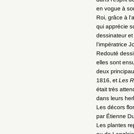
M
en vogue à son
Roi, grâce à l
Nouve
qui apprécie s
dessinateur et 
l’impératrice 
Redouté dessin
elles sont ensu
Cré
deux principa
1816, et
Les 
était très atte
dans leurs herb
Les décors fl
par Étienne Du
Les plantes re