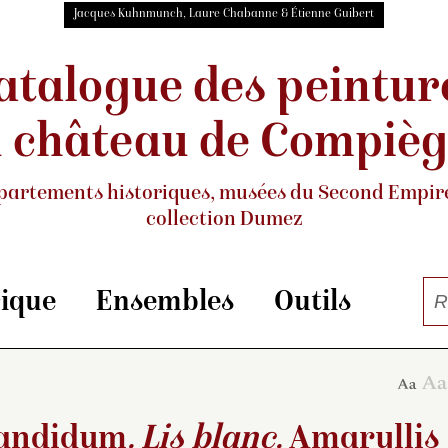
Jacques Kuhnmunch, Laure Chabanne & Étienne Guibert
atalogue des peintur
 château de Compiè
partements historiques, musées
du Second Empire
collection Dumez
rique
Ensembles
Outils
candidum
. Lis blanc.
Amaryllis