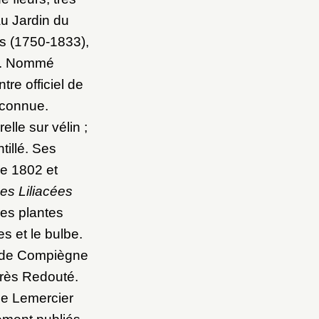
au Jardin du
es (1750-1833),
ns. Nommé
tre officiel de
 connue.
lle sur vélin ;
tillé. Ses
re 1802 et
es Liliacées
les plantes
s et le bulbe.
u de Compiègne
près Redouté.
de Lemercier