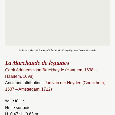
© RMN – Grand Palais (Château de Compiègne) / Droits réservés
La Marchande de légumes
Gerrit Adriaenszoon Berckheyde (Haarlem, 1638 –
Haarlem, 1698)
Ancienne attribution :
Jan van der Heyden (Gorinchem,
Fermer
1637 – Amsterdam, 1712)
Fermer
Choix du dossier où ajouter la
e
xvii
siècle
notice
Connexion
Huile sur bois
Nom du dossier
H. 0,47 ; L. 0,63 m