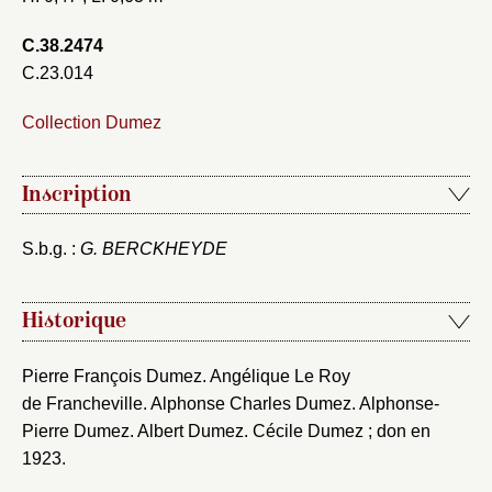
Courriel
C.38.2474
C.23.014
Collection Dumez
Mot de passe
Valider
Inscription
Nouveau dossier
S.b.g. :
G. BERCKHEYDE
Envoyer
Historique
Vous n'êtes pas encore inscrit ?
Créer un compte
Vous avez oublié votre mot de passe ?
Cliquez ici
Pierre François Dumez. Angélique Le Roy
Créer et ajouter
de Francheville. Alphonse Charles Dumez. Alphonse-
Pierre Dumez. Albert Dumez. Cécile Dumez ; don en
1923.