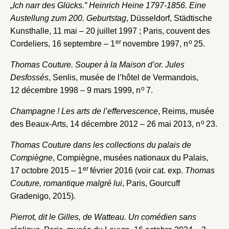
„Ich narr des Glücks.‟ Heinrich Heine 1797-1856. Eine
Austellung zum 200. Geburtstag
, Düsseldorf, Städtische
Kunsthalle, 11 mai – 20 juillet 1997 ; Paris, couvent des
er
o
Cordeliers, 16 septembre – 1
novembre 1997, n
25.
Thomas Couture. Souper à la Maison d’or. Jules
Desfossés
, Senlis, musée de l’hôtel de Vermandois,
o
12 décembre 1998 – 9 mars 1999, n
7.
Champagne ! Les arts de l’effervescence
, Reims, musée
o
des Beaux-Arts, 14 décembre 2012 – 26 mai 2013, n
23.
Thomas Couture dans les collections du palais de
Compiègne
, Compiègne, musées nationaux du Palais,
er
17 octobre 2015 – 1
février 2016 (voir cat. exp.
Thomas
Couture, romantique malgré lui
, Paris, Gourcuff
Gradenigo, 2015).
Pierrot, dit le Gilles, de Watteau. Un comédien sans