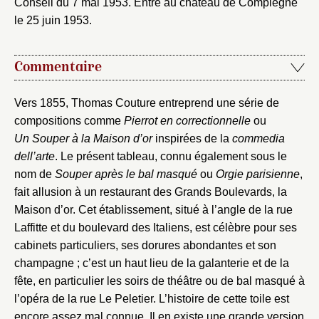
Conseil du 7 mai 1953. Entré au château de Compiègne
le 25 juin 1953.
Commentaire
Vers 1855, Thomas Couture entreprend une série de
compositions comme
Pierrot en correctionnelle
ou
Un Souper à la Maison d’or
inspirées de la
commedia
dell’arte
. Le présent tableau, connu également sous le
nom de
Souper après le bal masqué
ou
Orgie parisienne
,
fait allusion à un restaurant des Grands Boulevards, la
Maison d’or. Cet établissement, situé à l’angle de la rue
Laffitte et du boulevard des Italiens, est célèbre pour ses
cabinets particuliers, ses dorures abondantes et son
champagne ; c’est un haut lieu de la galanterie et de la
fête, en particulier les soirs de théâtre ou de bal masqué à
l’opéra de la rue Le Peletier. L’histoire de cette toile est
encore assez mal connue. Il en existe une grande version