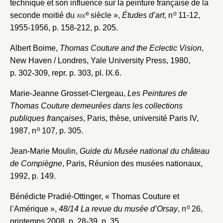
technique et son influence sur la peinture française de la
e
o
seconde moitié du
xix
siècle »,
Études d’art
, n
11-12,
1955-1956, p. 158-212, p. 205.
Nouveau dossier
Albert Boime,
Thomas Couture and the Eclectic Vision
,
Envoyer
New Haven / Londres, Yale University Press, 1980,
p. 302-309, repr. p. 303, pl. IX.6.
Vous n'êtes pas encore inscrit ?
Créer un compte
Marie-Jeanne Grosset-Clergeau,
Les Peintures de
Vous avez oublié votre mot de passe ?
Cliquez ici
Créer et ajouter
Thomas Couture demeurées dans les collections
publiques françaises
, Paris, thèse, université Paris IV,
o
1987, n
107, p. 305.
Jean-Marie Moulin,
Guide du Musée national du château
de Compiègne
, Paris, Réunion des musées nationaux,
1992, p. 149.
Bénédicte Pradié-Ottinger, « Thomas Couture et
o
l’Amérique »,
48/14 La revue du musée d’Orsay
, n
26,
printemps 2008, p. 28-39, p. 35.