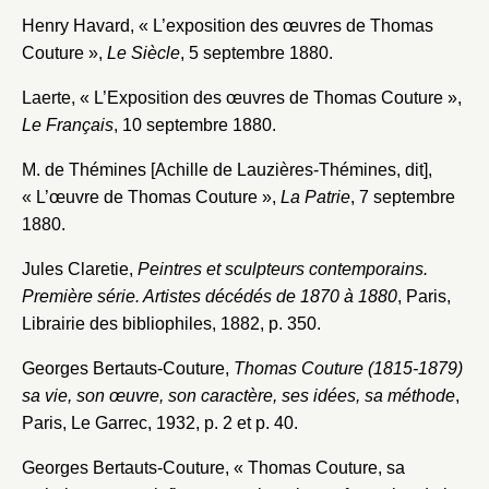
Henry Havard, « L’exposition des œuvres de Thomas
Couture »,
Le Siècle
, 5 septembre 1880.
Laerte, « L’Exposition des œuvres de Thomas Couture »,
Le Français
, 10 septembre 1880.
M. de Thémines [Achille de Lauzières-Thémines, dit],
« L’œuvre de Thomas Couture »,
La Patrie
, 7 septembre
Fermer
1880.
Fermer
Choix du dossier où ajouter la
Jules Claretie,
Peintres et sculpteurs contemporains.
notice
Connexion
Première série. Artistes décédés de 1870 à 1880
, Paris,
Librairie des bibliophiles, 1882, p. 350.
Nom du dossier
Courriel
Georges Bertauts-Couture,
Thomas Couture (1815-1879)
sa vie, son œuvre, son caractère, ses idées, sa méthode
,
Paris, Le Garrec, 1932, p. 2 et p. 40.
Mot de passe
Georges Bertauts-Couture, « Thomas Couture, sa
Valider