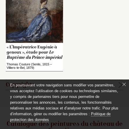
« L’Impératrice Eugénie à
genoux », étude pour
Le
Baptême du Prince impérial
Thomas Couture (Senlis, 1815 –
Villiers-le-Bel, 1879)
Copyrights
En poursuivant votre navigation sans modifier vos paramètres,
vous acceptez l’utilisation de cookies ou technologies similaires,
y compris de partenaires tiers pour nous permettre de
Étapes de publication :
personnaliser les annonces, les contenus, les fonctionnalités
2020-06-15, publication initiale de la notice rédigée par
relatives aux médias sociaux et d’analyser notre trafic. Pour plus
Jacques Kuhnmunch
d’information, gérer ou modifier les paramètres :
Politique de
protection des données
Catalogue des peintures du château de
Pour citer cet article :