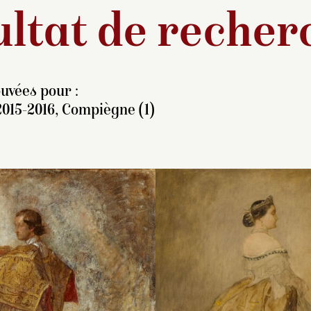
ltat de recher
uvées pour :
2015-2016, Compiègne (1)
identification du
L’attitude donnée par
Couture accorda u
ersonnage correspondant
Thomas Couture à
attention particuliè
cette étude dans la
Napoléon III est singulièr
personnage de dia
omposition monumentale
Le corps est saisi dans 
agenouillé qui occ
e Thomas Couture a fait
moment de relative déten
premier plan à droi