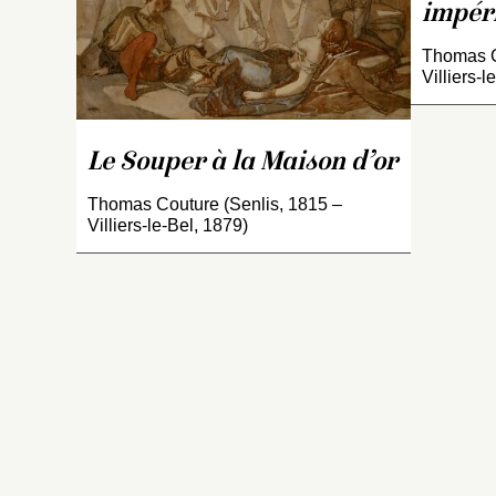
s
impér
c
Thomas C
co
Villiers-l
U
in
de
Le Souper à la Maison d’or
t
s
Thomas Couture (Senlis, 1815 –
a
Villiers-le-Bel, 1879)
O
al
G
Ma
ét
l’
du
es
ca
d