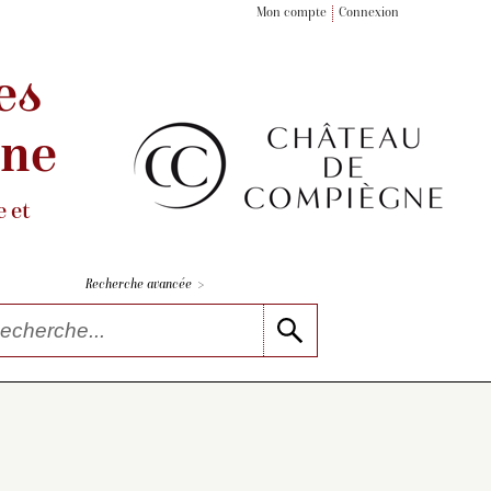
Mon compte
Connexion
es
gne
 et
>
Recherche avancée