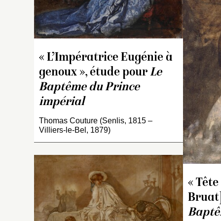
fa
l’
d
D
N
« L’Impératrice Eugénie à
c
genoux », étude pour
Le
l’
Baptême du Prince
(
do
impérial
v
Thomas Couture (Senlis, 1815 –
C
Villiers-le-Bel, 1879)
co
ap
pr
i
la
« Têt
le
Bruat]
le
V
Baptê
C