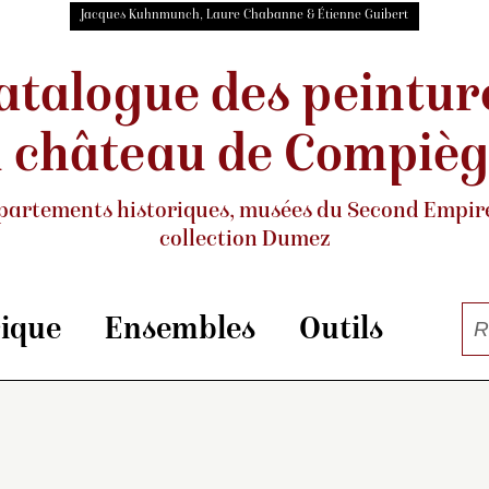
Jacques Kuhnmunch, Laure Chabanne & Étienne Guibert
atalogue des peintur
 château de Compiè
partements historiques, musées
du Second Empire
collection Dumez
rique
Ensembles
Outils