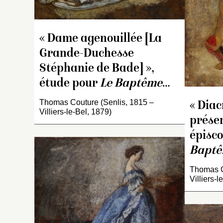
l’
h
qu
m
« Dame agenouillée [La
g
Grande-Duchesse
d
Stéphanie de Bade] »,
ce
étude pour
Le Baptême
…
im
c
Thomas Couture (Senlis, 1815 –
« Diac
r
Villiers-le-Bel, 1879)
l’
présen
lé
épisco
é
Baptê
fi
d
Thomas C
l
Villiers-l
P
d
B
im
l’