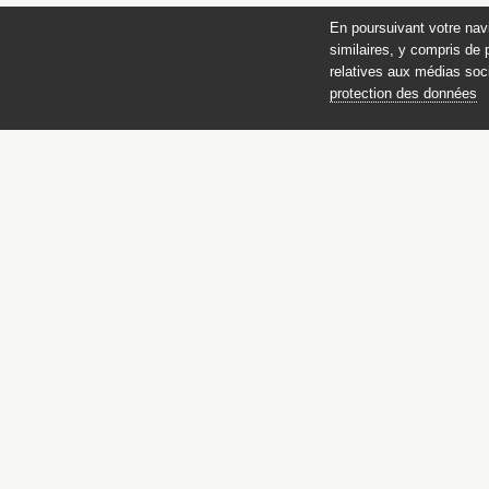
En poursuivant votre nav
similaires, y compris de 
relatives aux médias soci
protection des données
Catalogue