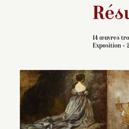
Résu
14 œuvres tro
Exposition = 
L’
p
à 
c
d