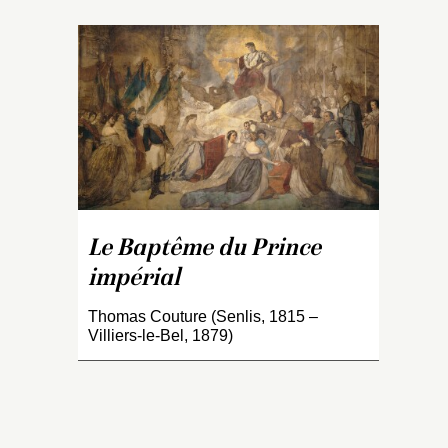
e
Le Baptême du Prince
ême
impérial
 de
n
Thomas Couture (Senlis, 1815 –
Villiers-le-Bel, 1879)
ent
our
an
s
lit