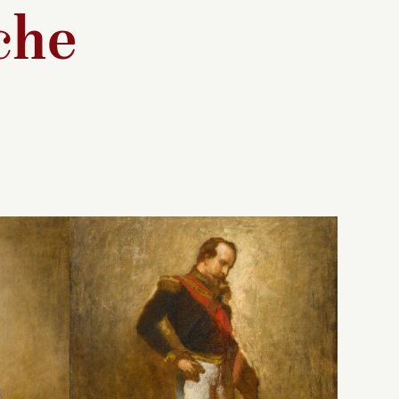
che
ne
La facture de cette figurine
re à ce
de la princesse Mathilde
e.
cre
(1820-1904), cousine de
un
upe le
Napoléon III, est révélatrice
te,
te de son
de la manière dont Thomas