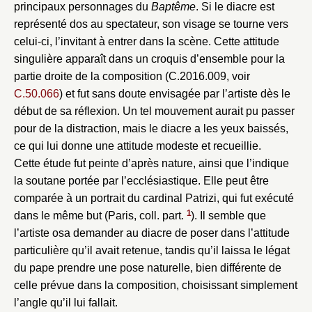
principaux personnages du
Baptême
. Si le diacre est
représenté dos au spectateur, son visage se tourne vers
celui-ci, l’invitant à entrer dans la scène. Cette attitude
singulière apparaît dans un croquis d’ensemble pour la
partie droite de la composition (C.2016.009, voir
C.50.066
) et fut sans doute envisagée par l’artiste dès le
début de sa réflexion. Un tel mouvement aurait pu passer
pour de la distraction, mais le diacre a les yeux baissés,
ce qui lui donne une attitude modeste et recueillie.
Cette étude fut peinte d’après nature, ainsi que l’indique
la soutane portée par l’ecclésiastique. Elle peut être
comparée à un portrait du cardinal Patrizi, qui fut exécuté
Fermer
1
dans le même but (Paris, coll. part.
). Il semble que
l’artiste osa demander au diacre de poser dans l’attitude
Fermer
Choix du dossier où ajouter la
particulière qu’il avait retenue, tandis qu’il laissa le légat
notice
Connexion
du pape prendre une pose naturelle, bien différente de
celle prévue dans la composition, choisissant simplement
Nom du dossier
Courriel
l’angle qu’il lui fallait.