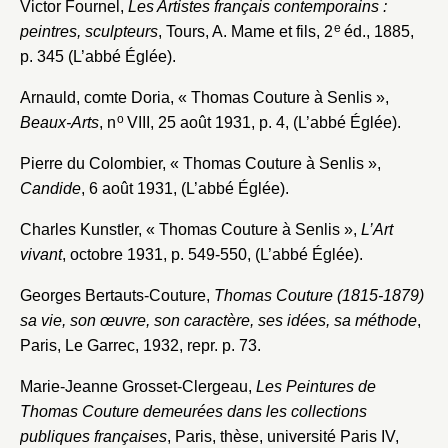
Victor Fournel,
Les Artistes français contemporains :
e
peintres, sculpteurs
, Tours, A. Mame et fils, 2
éd., 1885,
p. 345 (L’abbé Églée).
Arnauld, comte Doria, « Thomas Couture à Senlis »,
o
Beaux-Arts
, n
VIII, 25 août 1931, p. 4, (L’abbé Églée).
Pierre du Colombier, « Thomas Couture à Senlis »,
Candide
, 6 août 1931, (L’abbé Églée).
Charles Kunstler, « Thomas Couture à Senlis »,
L’Art
vivant
, octobre 1931, p. 549-550, (L’abbé Églée).
Georges Bertauts-Couture,
Thomas Couture (1815-1879)
sa vie, son œuvre, son caractère, ses idées, sa méthode
,
Paris, Le Garrec, 1932, repr. p. 73.
Marie-Jeanne Grosset-Clergeau,
Les Peintures de
Thomas Couture demeurées dans les collections
publiques françaises
, Paris, thèse, université Paris IV,