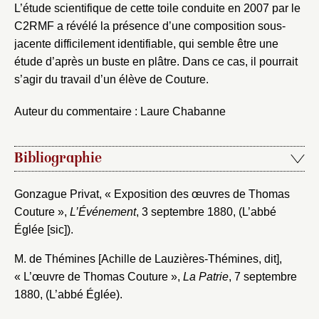
L’étude scientifique de cette toile conduite en 2007 par le
C2RMF a révélé la présence d’une composition sous-
jacente difficilement identifiable, qui semble être une
étude d’après un buste en plâtre. Dans ce cas, il pourrait
Mot de passe
Valider
s’agir du travail d’un élève de Couture.
Auteur du commentaire : Laure Chabanne
Nouveau dossier
Bibliographie
Envoyer
Gonzague Privat, « Exposition des œuvres de Thomas
Vous n'êtes pas encore inscrit ?
Créer un compte
Couture »,
L’Événement
, 3 septembre 1880, (L’abbé
Vous avez oublié votre mot de passe ?
Cliquez ici
Créer et ajouter
Églée [sic]).
M. de Thémines [Achille de Lauzières-Thémines, dit],
« L’œuvre de Thomas Couture »,
La Patrie
, 7 septembre
1880, (L’abbé Églée).