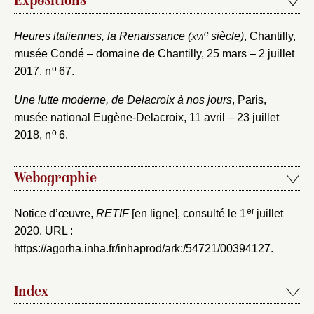
Expositions
e
Heures italiennes, la Renaissance (
xvi
siècle)
, Chantilly,
musée Condé – domaine de Chantilly, 25 mars – 2 juillet
o
2017, n
67.
Une lutte moderne, de Delacroix à nos jours
, Paris,
musée national Eugène-Delacroix, 11 avril – 23 juillet
o
2018, n
6.
Webographie
er
Notice d’œuvre,
RETIF
[en ligne], consulté le 1
juillet
2020. URL :
https://agorha.inha.fr/inhaprod/ark:/54721/00394127
.
Index