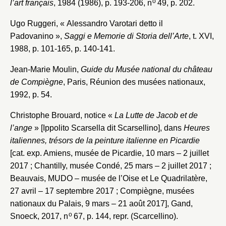
o
l’art français
, 1984 (1986), p. 193-206, n
49, p. 202.
Ugo Ruggeri, « Alessandro Varotari detto il
Padovanino »,
Saggi e Memorie di Storia dell’Arte
, t. XVI,
1988, p. 101-165, p. 140-141.
Jean-Marie Moulin,
Guide du Musée national du château
de Compiègne
, Paris, Réunion des musées nationaux,
1992, p. 54.
Christophe Brouard, notice «
La Lutte de Jacob et de
l’ange
» [Ippolito Scarsella dit Scarsellino], dans
Heures
italiennes, trésors de la peinture italienne en Picardie
[cat. exp. Amiens, musée de Picardie, 10 mars – 2 juillet
2017 ; Chantilly, musée Condé, 25 mars – 2 juillet 2017 ;
Beauvais, MUDO – musée de l’Oise et Le Quadrilatère,
27 avril – 17 septembre 2017 ; Compiègne, musées
nationaux du Palais, 9 mars – 21 août 2017], Gand,
o
Snoeck, 2017, n
67, p. 144, repr. (Scarcellino).