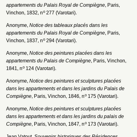
Fermer
Choix du dossier où ajouter la
appartements du Palais Royal de Compiègne
, Paris,
notice
o
Vinchon, 1832, n
277 (Varotari).
Connexion
Anonyme,
Notice des tableaux placés dans les
Nom du dossier
Courriel
appartements du Palais Royal de Compiègne
, Paris,
o
Vinchon, 1837, n
294 (Varotari).
Anonyme,
Notice des peintures placées dans les
appartements du Palais de Compiègne
, Paris, Vinchon,
Mot de passe
Valider
o
1841, n
124 (Varotari).
Anonyme,
Notice des peintures et sculptures placées
dans les appartements et dans les jardins du Palais de
Nouveau dossier
o
Compiègne
, Paris, Vinchon, 1846, n
175 (Varotari).
Envoyer
Anonyme,
Notice des peintures et sculptures placées
dans les appartements et dans les jardins du palais de
o
Vous n'êtes pas encore inscrit ?
Créer un compte
Compiègne
, Paris, Vinchon, 1847, n
173 (Varotari).
Vous avez oublié votre mot de passe ?
Cliquez ici
Créer et ajouter
Jean Vatout,
Souvenirs historiques des Résidences