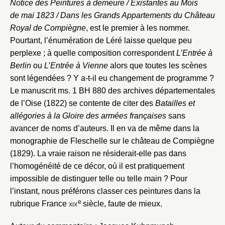
Notice des Peintures à demeure / Existantes au Mois
de mai 1823 / Dans les Grands Appartements du Château
Royal de Compiègne
, est le premier à les nommer.
Pourtant, l’énumération de Léré laisse quelque peu
perplexe ; à quelle composition correspondent
L’Entrée à
Berlin
ou
L’Entrée à Vienne
alors que toutes les scènes
sont légendées ? Y a-t-il eu changement de programme ?
Le manuscrit ms. 1 BH 880 des archives départementales
de l’Oise (1822) se contente de citer des
Batailles et
allégories à la Gloire des armées françaises
sans
avancer de noms d’auteurs. Il en va de même dans la
monographie de Fleschelle sur le château de Compiègne
(1829). La vraie raison ne résiderait-elle pas dans
l’homogénéité de ce décor, où il est pratiquement
impossible de distinguer telle ou telle main ? Pour
l’instant, nous préférons classer ces peintures dans la
e
rubrique France
xix
siècle, faute de mieux.
Fermer