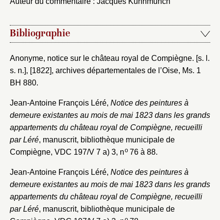
Auteur du commentaire : Jacques Kuhnmunch
Fermer
Choix du dossier où ajouter la
notice
Connexion
Bibliographie
Nom du dossier
Courriel
Anonyme, notice sur le château royal de Compiègne. [s. l.
s. n.], [1822], archives départementales de l’Oise, Ms. 1
BH 880.
Jean-Antoine François Léré,
Notice des peintures à
Mot de passe
demeure existantes au mois de mai 1823 dans les grands
Valider
appartements du château royal de Compiègne, recueïlli
par Léré
, manuscrit, bibliothèque municipale de
o
Compiègne, VDC 197/V 7 a) 3, n
76 à 88.
Nouveau dossier
Jean-Antoine François Léré,
Notice des peintures à
Envoyer
demeure existantes au mois de mai 1823 dans les grands
appartements du château royal de Compiègne, recueïlli
Vous n'êtes pas encore inscrit ?
Créer un compte
par Léré
, manuscrit, bibliothèque municipale de
Vous avez oublié votre mot de passe ?
Cliquez ici
o