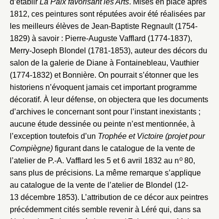
d’établir
La Paix favorisant les Arts
. Mises en place après
1812, ces peintures sont réputées avoir été réalisées par
les meilleurs élèves de Jean-Baptiste Regnault (1754-
1829) à savoir : Pierre-Auguste Vafflard (1774-1837),
Merry-Joseph Blondel (1781-1853), auteur des décors du
salon de la galerie de Diane à Fontainebleau, Vauthier
(1774-1832) et Bonnière. On pourrait s’étonner que les
historiens n’évoquent jamais cet important programme
décoratif. À leur défense, on objectera que les documents
d’archives le concernant sont pour l’instant inexistants ;
aucune étude dessinée ou peinte n’est mentionnée, à
l’exception toutefois d’un
Trophée et Victoire (projet pour
Compiègne)
figurant dans le catalogue de la vente de
o
l’atelier de P.-A. Vafflard les 5 et 6 avril 1832 au n
80,
sans plus de précisions. La même remarque s’applique
au catalogue de la vente de l’atelier de Blondel (12-
13 décembre 1853). L’attribution de ce décor aux peintres
précédemment cités semble revenir à Léré qui, dans sa