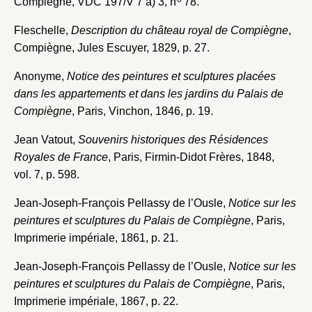
Compiègne, VDC 197/V 7 a) 3, n
78.
Créer et ajouter
Fleschelle,
Description du château royal de Compiègne
,
Compiègne, Jules Escuyer, 1829, p. 27.
Anonyme,
Notice des peintures et sculptures placées
dans les appartements et dans les jardins du Palais de
Compiègne
, Paris, Vinchon, 1846, p. 19.
Jean Vatout,
Souvenirs historiques des Résidences
Royales de France
, Paris, Firmin-Didot Frères, 1848,
vol. 7, p. 598.
Jean-Joseph-François Pellassy de l’Ousle,
Notice sur les
peintures et sculptures du Palais de Compiègne
, Paris,
Imprimerie impériale, 1861, p. 21.
Jean-Joseph-François Pellassy de l’Ousle,
Notice sur les
peintures et sculptures du Palais de Compiègne
, Paris,
Imprimerie impériale, 1867, p. 22.