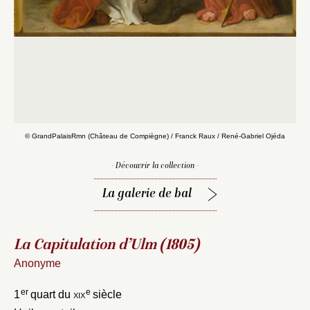
© GrandPalaisRmn (Château de Compiègne) / Franck Raux / René-Gabriel Ojéda
- Découvrir la collection -
La galerie de bal
La Capitulation d’Ulm (1805)
Anonyme
er
e
1
quart du
xix
siècle