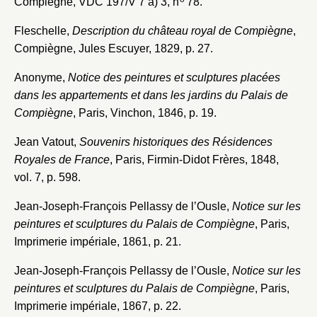
Compiègne, VDC 197/V 7 a) 3, n
78.
Vous n'êtes pas encore inscrit ?
Créer un compte
Vous avez oublié votre mot de passe ?
Cliquez ici
Fleschelle,
Description du château royal de Compiègne
,
Créer et ajouter
Compiègne, Jules Escuyer, 1829, p. 27.
Anonyme,
Notice des peintures et sculptures placées
dans les appartements et dans les jardins du Palais de
Compiègne
, Paris, Vinchon, 1846, p. 19.
Jean Vatout,
Souvenirs historiques des Résidences
Royales de France
, Paris, Firmin-Didot Frères, 1848,
vol. 7, p. 598.
Jean-Joseph-François Pellassy de l’Ousle,
Notice sur les
peintures et sculptures du Palais de Compiègne
, Paris,
Imprimerie impériale, 1861, p. 21.
Jean-Joseph-François Pellassy de l’Ousle,
Notice sur les
peintures et sculptures du Palais de Compiègne
, Paris,
Imprimerie impériale, 1867, p. 22.