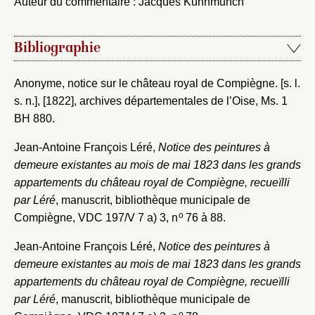
Auteur du commentaire : Jacques Kuhnmunch
Fermer
Fermer
Bibliographie
Choix du dossier où ajouter la
notice
Connexion
Anonyme, notice sur le château royal de Compiègne. [s. l.
Nom du dossier
s. n.], [1822], archives départementales de l’Oise, Ms. 1
Courriel
BH 880.
Jean-Antoine François Léré,
Notice des peintures à
demeure existantes au mois de mai 1823 dans les grands
appartements du château royal de Compiègne, recueïlli
Mot de passe
Valider
par Léré
, manuscrit, bibliothèque municipale de
o
Compiègne, VDC 197/V 7 a) 3, n
76 à 88.
Jean-Antoine François Léré,
Notice des peintures à
Nouveau dossier
demeure existantes au mois de mai 1823 dans les grands
appartements du château royal de Compiègne, recueïlli
Envoyer
par Léré
, manuscrit, bibliothèque municipale de
o