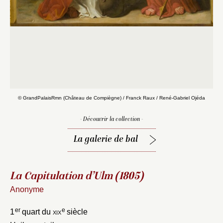
© GrandPalaisRmn (Château de Compiègne) / Franck Raux / René-Gabriel Ojéda
- Découvrir la collection -
La galerie de bal
La Capitulation d’Ulm (1805)
Anonyme
er
e
1
quart du
xix
siècle