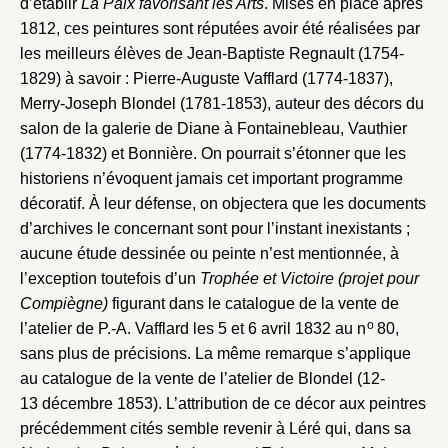
d’établir
La Paix favorisant les Arts
. Mises en place après
1812, ces peintures sont réputées avoir été réalisées par
les meilleurs élèves de Jean-Baptiste Regnault (1754-
1829) à savoir : Pierre-Auguste Vafflard (1774-1837),
Merry-Joseph Blondel (1781-1853), auteur des décors du
salon de la galerie de Diane à Fontainebleau, Vauthier
(1774-1832) et Bonnière. On pourrait s’étonner que les
historiens n’évoquent jamais cet important programme
décoratif. À leur défense, on objectera que les documents
d’archives le concernant sont pour l’instant inexistants ;
aucune étude dessinée ou peinte n’est mentionnée, à
l’exception toutefois d’un
Trophée et Victoire (projet pour
Compiègne)
figurant dans le catalogue de la vente de
o
l’atelier de P.-A. Vafflard les 5 et 6 avril 1832 au n
80,
sans plus de précisions. La même remarque s’applique
au catalogue de la vente de l’atelier de Blondel (12-
13 décembre 1853). L’attribution de ce décor aux peintres
précédemment cités semble revenir à Léré qui, dans sa