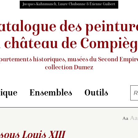
Jacques Kuhnmunch, Laure Chabanne & Étienne Guibert
atalogue des peintur
 château de Compiè
partements historiques, musées
du Second Empire
collection Dumez
rique
Ensembles
Outils
sous Louis XIII