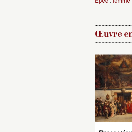
Épée
;
femme
Œuvre en