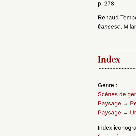
p. 278.
Renaud Temperi
francese
, Mila
Index
Genre :
Scènes de ge
Paysage
→
Pe
Paysage
→
Ur
Index iconogra