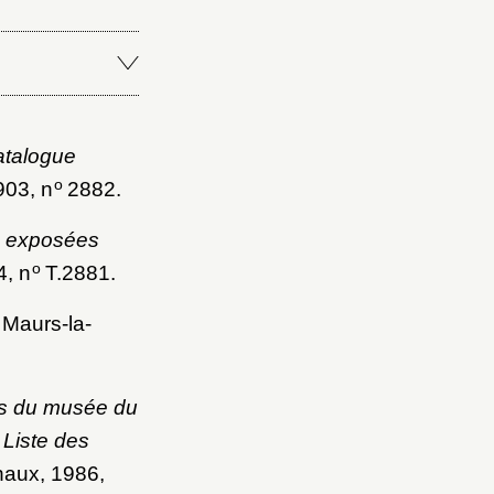
atalogue
o
903, n
2882.
s exposées
o
4, n
T.2881.
, Maurs-la-
es du musée du
 Liste des
naux, 1986,