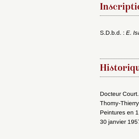
Inscripti
S.D.b.d. :
E. I
Choi
Historiq
Nom d
C
Docteur Court.
Thomy-Thierry
Peintures en 1
Val
30 janvier 195
M