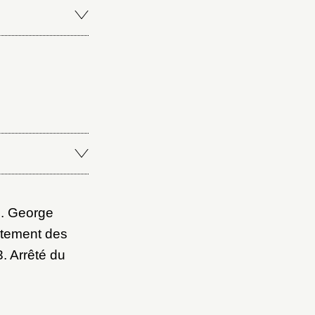
Fermer
Fermer
ice
. George
rtement des
. Arrêté du