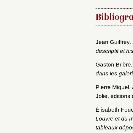
Nouve
Bibliogr
Jean Guiffrey,
Cré
descriptif et hi
Gaston Brière
dans les galeri
Pierre Miquel,
Jolie, éditions
Élisabeth Fouc
Louvre et du m
tableaux dépo