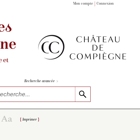
Mon compte
Connexion
es
gne
 et
>
Recherche avancée
Imprimer