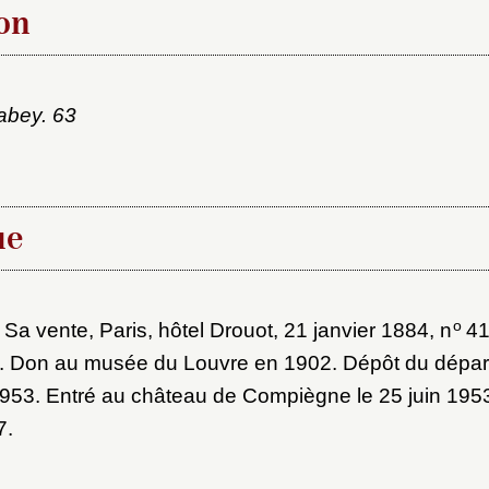
on
sabey. 63
x du dossier où ajouter la not
Connexion
ue
u dossier
ourriel
o
 Sa vente, Paris, hôtel Drouot, 21 janvier 1884, n
41
. Don au musée du Louvre en 1902. Dépôt du dépa
953. Entré au château de Compiègne le 25 juin 1953
ider
7.
ot de passe