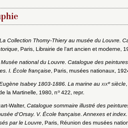
au dossier
aphie
Vous n'êtes pas encore inscrit ?
Créer un compte
Envoyer
Vous avez oublié votre mot de passe ?
Cliquez ici
La Collection Thomy-Thiery au musée du Louvre. C
er et ajouter
storique
, Paris, Librairie de l’art ancien et moderne, 1
,
Musée national du Louvre. Catalogue des peinture
es. I. École française
, Paris, musées nationaux, 192
e
Eugène Isabey 1803-1886. La marine au
xix
siècle
o
 de la Martinelle, 1980, n
422, repr.
art-Walter,
Catalogue sommaire illustré des peintur
usée d’Orsay. V. École française. Annexes et index.
sés par le Louvre
, Paris, Réunion des musées natio