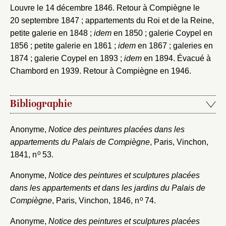
Louvre le 14 décembre 1846. Retour à Compiègne le
20 septembre 1847 ; appartements du Roi et de la Reine,
petite galerie en 1848 ;
idem
en 1850 ; galerie Coypel en
1856 ; petite galerie en 1861 ;
idem
en 1867 ; galeries en
1874 ; galerie Coypel en 1893 ;
idem
en 1894. Évacué à
Chambord en 1939. Retour à Compiègne en 1946.
Bibliographie
Anonyme,
Notice des peintures placées dans les
appartements du Palais de Compiègne
, Paris, Vinchon,
o
1841, n
53.
Anonyme,
Notice des peintures et sculptures placées
Fermer
dans les appartements et dans les jardins du Palais de
o
Compiègne
, Paris, Vinchon, 1846, n
74.
Fermer
Choix du dossier où ajouter la
notice
Anonyme,
Notice des peintures et sculptures placées
Connexion