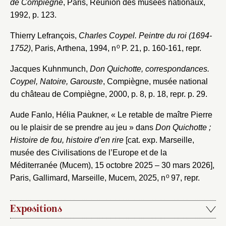
de Compiègne
, Paris, Réunion des musées nationaux,
1992, p. 123.
Thierry Lefrançois,
Charles Coypel. Peintre du roi (1694-
o
1752)
, Paris, Arthena, 1994, n
P. 21, p. 160-161, repr.
Jacques Kuhnmunch,
Don Quichotte, correspondances.
Coypel, Natoire, Garouste
, Compiègne, musée national
du château de Compiègne, 2000, p. 8, p. 18, repr. p. 29.
Aude Fanlo, Hélia Paukner, « Le retable de maître Pierre
ou le plaisir de se prendre au jeu » dans
Don Quichotte ;
Histoire de fou, histoire d’en rire
[cat. exp. Marseille,
musée des Civilisations de l’Europe et de la
Méditerranée (Mucem), 15 octobre 2025 – 30 mars 2026],
o
Paris, Gallimard, Marseille, Mucem, 2025, n
97, repr.
Expositions