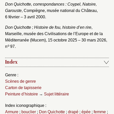
Don Quichotte, correspondances : Coypel, Natoire,
Garouste
, Compiègne, musée national du Château,
6 février – 3 avril 2000.
Don Quichotte ; Histoire de fou, histoire d’en rire
,
Marseille, musée des Civilisations de l’Europe et de la
Méditerranée (Mucem), 15 octobre 2025 – 30 mars 2026,
o
n
97.
Index
Genre :
Scènes de genre
Carton de tapisserie
Peinture d’histoire
→
Sujet littéraire
Index iconographique :
Armure
;
bouclier
;
Don Quichotte
;
drapé
;
épée
;
femme
;