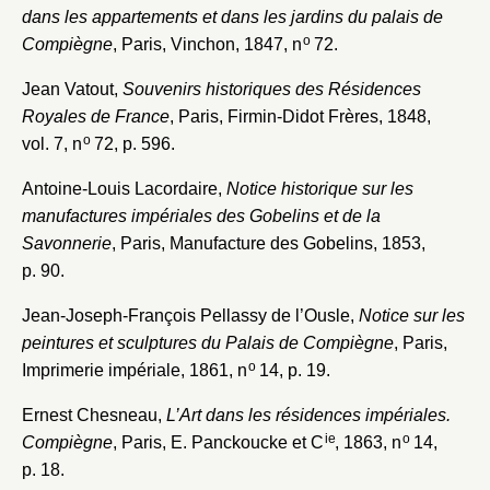
dans les appartements et dans les jardins du palais de
Nom du dossier
Courriel
o
Compiègne
, Paris, Vinchon, 1847, n
72.
Jean Vatout,
Souvenirs historiques des Résidences
Royales de France
, Paris, Firmin-Didot Frères, 1848,
o
vol. 7, n
72, p. 596.
Mot de passe
Valider
Antoine-Louis Lacordaire,
Notice historique sur les
manufactures impériales des Gobelins et de la
Savonnerie
, Paris, Manufacture des Gobelins, 1853,
Nouveau dossier
p. 90.
Jean-Joseph-François Pellassy de l’Ousle,
Notice sur les
Envoyer
peintures et sculptures du Palais de Compiègne
, Paris,
o
Imprimerie impériale, 1861, n
14, p. 19.
Vous n'êtes pas encore inscrit ?
Créer un compte
Vous avez oublié votre mot de passe ?
Cliquez ici
Ernest Chesneau,
L’Art dans les résidences impériales.
Créer et ajouter
ie
o
Compiègne
, Paris, E. Panckoucke et C
, 1863, n
14,
p. 18.