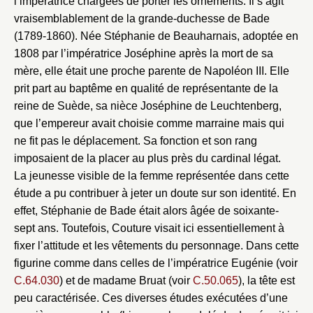
l’impératrice chargées de porter les ornements. Il s’agit
vraisemblablement de la grande-duchesse de Bade
(1789-1860). Née Stéphanie de Beauharnais, adoptée en
1808 par l’impératrice Joséphine après la mort de sa
mère, elle était une proche parente de Napoléon III. Elle
prit part au baptême en qualité de représentante de la
reine de Suède, sa nièce Joséphine de Leuchtenberg,
que l’empereur avait choisie comme marraine mais qui
ne fit pas le déplacement. Sa fonction et son rang
imposaient de la placer au plus près du cardinal légat.
La jeunesse visible de la femme représentée dans cette
étude a pu contribuer à jeter un doute sur son identité. En
effet, Stéphanie de Bade était alors âgée de soixante-
sept ans. Toutefois, Couture visait ici essentiellement à
fixer l’attitude et les vêtements du personnage. Dans cette
Fermer
figurine comme dans celles de l’impératrice Eugénie (voir
Fermer
C.64.030
) et de madame Bruat (voir
C.50.065
), la tête est
Choix du dossier où ajouter la
peu caractérisée. Ces diverses études exécutées d’une
notice
Connexion