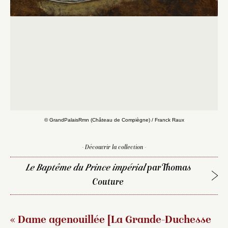
Po
© GrandPalaisRmn (Château de Compiègne) / Franck Raux
- Découvrir la collection -
Le Baptême du Prince impérial
par Thomas
Couture
« Dame agenouillée [La Grande-Duchesse