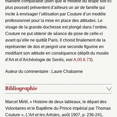
manière comparable (bien que le modelé du drapé soit ici
Nom du dossier
plus poussé) présentent d’ailleurs un air de famille qui
Courriel
incite à envisager l’utilisation par Couture d’un modèle
professionnel pour la mise en place des attitudes. Le
visage de la grande-duchesse est plongé dans l’ombre.
Couture ne put obtenir de séance de pose de celle-ci
avant qu’elle ne quittât Paris. Il choisit finalement de la
Mot de passe
Valider
représenter de dos et peignit une seconde figurine en
modifiant son attitude en conséquence (dépôt du musée
d’Art et d’Archéologie de Senlis, voir
A.00.6.73
).
Nouveau dossier
Auteur du commentaire : Laure Chabanne
Envoyer
Bibliographie
Vous n'êtes pas encore inscrit ?
Créer un compte
Vous avez oublié votre mot de passe ?
Cliquez ici
Créer et ajouter
Marcel Mirtil, « Histoire de deux tableaux, le départ des
Volontaires et le Baptême du Prince impérial par Thomas
Couture »,
L’Art et les Artistes
, août 1907, p. 236-241,