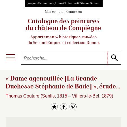
Jacques Kuhnmunch, Laure Chabanne & Étienne Guibert
Mon compte
Connexion
Catalogue des peintures
du château de Compiègne
Appartements historiques, musées
du Second Empire et collection Dumez
« Dame agenouillée [La Grande-
Duchesse Stéphanie de Bade] », étude
pour
Le Baptême
…
Thomas Couture (Senlis, 1815 – Villiers-le-Bel, 1879)