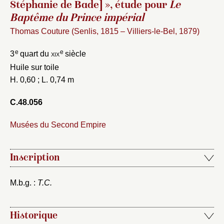
Stéphanie de Bade] », étude pour
Le
Baptême du Prince impérial
Thomas Couture (Senlis, 1815 – Villiers-le-Bel, 1879)
e
e
3
quart du
xix
siècle
Huile sur toile
H. 0,60 ; L. 0,74 m
C.48.056
Musées du Second Empire
Inscription
M.b.g. :
T.C.
Historique