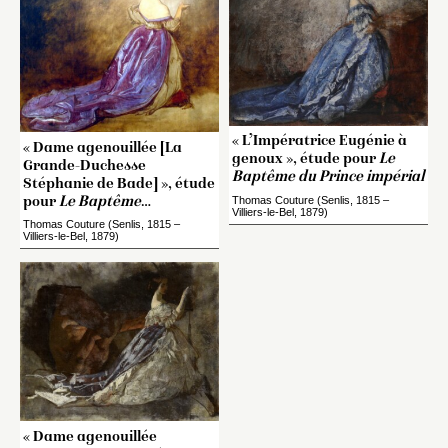
« L’Impératrice Eugénie à
« Dame agenouillée [La
genoux », étude pour
Le
Grande-Duchesse
Baptême du Prince impérial
Stéphanie de Bade] », étude
Thomas Couture (Senlis, 1815 –
pour
Le Baptême
…
Villiers-le-Bel, 1879)
Thomas Couture (Senlis, 1815 –
Villiers-le-Bel, 1879)
« Dame agenouillée