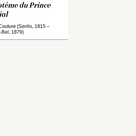
objet de diverses
baptisé à Notre-D
ptême du Prince
ypothèses. On a suggéré
Paris le 14 juin de
ial
’il pouvait s’agir de
année. La France s
adame Bruat,
deux années de con
outure (Senlis, 1815 –
ouvernante des Enfants
Crimée où elle étai
e-Bel, 1879)
e France. Cependant,
intervenue victori
lle-ci tenait le Prince
aux côtés des Angl
périal pendant la
défendre l’Empire 
érémonie. Couture l’a
contre la Russie. 
eprésentée soulevant
1856, Napoléon III a
enfant vers le cardinal
dans sa capitale le
gat Patrizi. On a
représentants des
galement vu dans cette
puissances pour le
gure la comtesse
négociations de pa
e Sancy de Parabère,
conclurent par…
’une des dames du Palais
e l’impératrice…