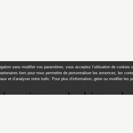
igation sans modifier vos paramètres, vous acceptez l’utilisation de cookies 
partenaires tiers pour nous permettre de personnaliser les annonces, les conte
aux et d’analyser notre trafic. Pour plus d’information, gérer ou modifier les 
 des peintures du château de
Appartements historiques, musées
du Second Empire et collection Dumez
Ce catalogue raisonné est publié avec