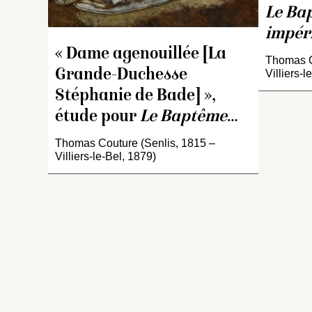
l’
Le Ba
h
impér
qu
m
« Dame agenouillée [La
Thomas C
g
Grande-Duchesse
Villiers-l
d
Stéphanie de Bade] »,
ce
étude pour
Le Baptême
…
im
c
Thomas Couture (Senlis, 1815 –
r
Villiers-le-Bel, 1879)
l’
lé
é
fi
d
l
d