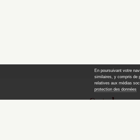
En poursuivant votre nav
similaires, y compris de 
relatives aux médias soci
protection des données
Catalogue