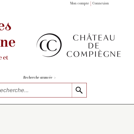
Mon compte
Connexion
es
gne
 et
>
Recherche avancée