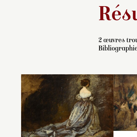
Résu
2 œuvres trou
Bibliographie
L’
p
à 
c
d