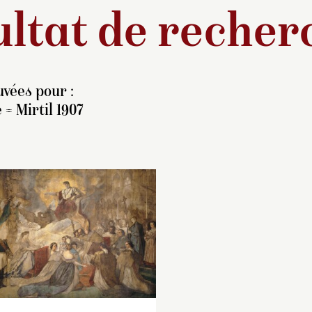
ltat de recher
vées pour :
 = Mirtil 1907
identification du
Né le 16 mars 185
ersonnage correspondant
Napoléon Eugène 
cette étude dans la
Jean Joseph, fils d
omposition monumentale
Napoléon III et de
e Thomas Couture a fait
l’impératrice Eugéni