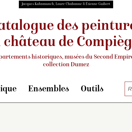
Jacques Kuhnmunch, Laure Chabanne & Étienne Guibert
atalogue des peintur
 château de Compiè
partements historiques, musées
du Second Empire
collection Dumez
rique
Ensembles
Outils