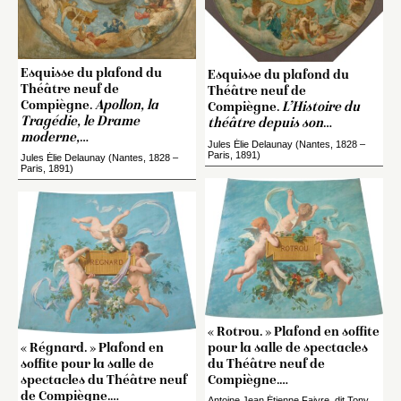
Esquisse du plafond du
Esquisse du plafond du
Théâtre neuf de
Théâtre neuf de
Compiègne.
Apollon, la
Compiègne.
L’Histoire du
Tragédie, le Drame
théâtre depuis son
…
moderne,
…
Jules Élie Delaunay (Nantes, 1828 –
Paris, 1891)
Jules Élie Delaunay (Nantes, 1828 –
Paris, 1891)
« Rotrou. » Plafond en soffite
« Régnard. » Plafond en
pour la salle de spectacles
soffite pour la salle de
du Théâtre neuf de
spectacles du Théâtre neuf
Compiègne.…
de Compiègne.…
Antoine Jean Étienne Faivre, dit Tony