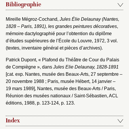
Mot de passe
Valider
Bibliographie
Mireille Mégroz-Cochand,
Jules Élie Delaunay (Nantes,
Nouveau dossier
1828 – Paris, 1891), les grandes peintures décoratives
,
mémoire dactylographié pour l’obtention du diplôme
Envoyer
d’études supérieures de l’École du Louvre, 1972, 3 vol.
(textes, inventaire général et pièces d’archives).
Vous n'êtes pas encore inscrit ?
Créer un compte
Patrick Dupont, « Plafond du Théâtre de Cour du Palais
Vous avez oublié votre mot de passe ?
Cliquez ici
Créer et ajouter
de Compiègne », dans
Jules Elie Delaunay, 1828-1891
[cat. exp. Nantes, musée des Beaux-Arts, 27 septembre –
20 novembre 1988 ; Paris, musée Hébert, 14 janvier –
19 mars 1989], Nantes, musée des Beaux-Arts / Paris,
Réunion des musées nationaux / Saint-Sébastien, ACL
éditions, 1988, p. 123-124, p. 123.
Index