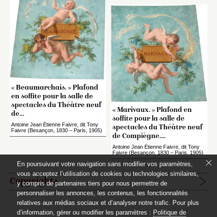
« Beaumarchais. » Plafond
en soffite pour la salle de
spectacles du Théâtre neuf
« Marivaux. » Plafond en
de…
soffite pour la salle de
Antoine Jean Étienne Faivre, dit Tony
spectacles du Théâtre neuf
Faivre (Besançon, 1830 – Paris, 1905)
de Compiègne.…
Antoine Jean Étienne Faivre, dit Tony
Faivre (Besançon, 1830 – Paris, 1905)
En poursuivant votre navigation sans modifier vos paramètres,
vous acceptez l’utilisation de cookies ou technologies similaires,
Copyrights
y compris de partenaires tiers pour nous permettre de
personnaliser les annonces, les contenus, les fonctionnalités
relatives aux médias sociaux et d’analyser notre trafic. Pour plus
Étapes de publication :
d’information, gérer ou modifier les paramètres :
Politique de