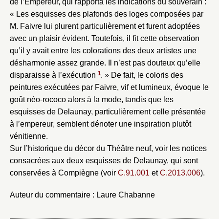
de l’Empereur, qui rapporta les indications du souverain :
« Les esquisses des plafonds des loges composées par
M. Faivre lui plurent particulièrement et furent adoptées
avec un plaisir évident. Toutefois, il fit cette observation
qu’il y avait entre les colorations des deux artistes une
désharmonie assez grande. Il n’est pas douteux qu’elle
1
disparaisse à l’exécution
. » De fait, le coloris des
peintures exécutées par Faivre, vif et lumineux, évoque le
goût néo-rococo alors à la mode, tandis que les
Fermer
esquisses de Delaunay, particulièrement celle présentée
Fermer
Choix du dossier où ajouter la
à l’empereur, semblent dénoter une inspiration plutôt
notice
vénitienne.
Connexion
Sur l’historique du décor du Théâtre neuf, voir les notices
Nom du dossier
Courriel
consacrées aux deux esquisses de Delaunay, qui sont
conservées à Compiègne (voir
C.91.001
et
C.2013.006
).
Auteur du commentaire : Laure Chabanne