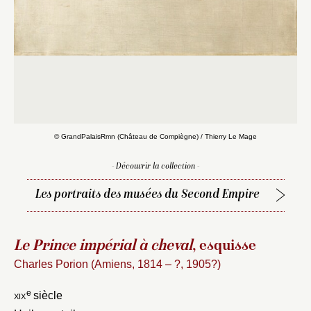
© GrandPalaisRmn (Château de Compiègne) / Thierry Le Mage
- Découvrir la collection -
Les portraits des musées du Second Empire
Le Prince impérial à cheval
, esquisse
Charles Porion (Amiens, 1814 – ?, 1905?)
e
xix
siècle