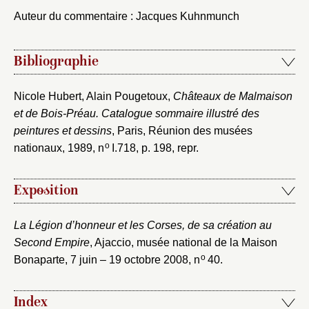
Auteur du commentaire : Jacques Kuhnmunch
Vous n'êtes pas encore inscrit ?
Créer un compte
Vous avez oublié votre mot de passe ?
Cliquez ici
Créer et ajouter
Bibliographie
Nicole Hubert, Alain Pougetoux,
Châteaux de Malmaison
et de Bois-Préau. Catalogue sommaire illustré des
peintures et dessins
, Paris, Réunion des musées
o
nationaux, 1989, n
I.718, p. 198, repr.
Exposition
La Légion d’honneur et les Corses, de sa création au
Second Empire
, Ajaccio, musée national de la Maison
o
Bonaparte, 7 juin – 19 octobre 2008, n
40.
Index