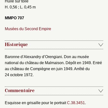
Huile sur toile
H. 0,56 ; L. 0,45 m
Fermer
MMPO 707
Fermer
Choix du dossier où ajouter la
notice
Musées du Second Empire
Connexion
Nom du dossier
Courriel
Historique
Baronne d’Alexandry d’Orengiani. Don au musée
national du château de Malmaison. Dépôt en 1949. Entré
Mot de passe
au château de Compiègne en juin 1949. Arrêté du
Valider
24 octobre 1972.
Nouveau dossier
Commentaire
Envoyer
Esquisse en grisaille pour le portrait
C.38.3451
.