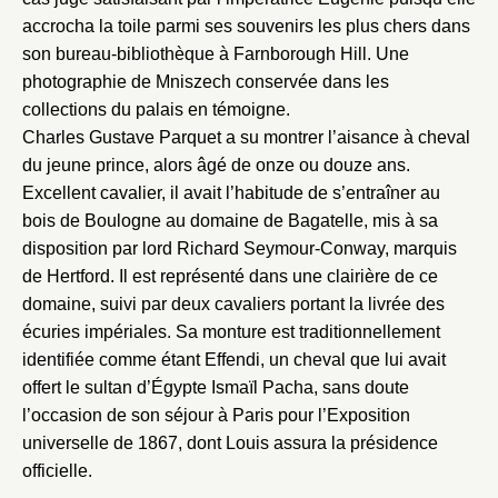
accrocha la toile parmi ses souvenirs les plus chers dans
Envoyer
son bureau-bibliothèque à Farnborough Hill. Une
photographie de Mniszech conservée dans les
Vous n'êtes pas encore inscrit ?
Créer un compte
collections du palais en témoigne.
Vous avez oublié votre mot de passe ?
Cliquez ici
Charles Gustave Parquet a su montrer l’aisance à cheval
Créer et ajouter
du jeune prince, alors âgé de onze ou douze ans.
Excellent cavalier, il avait l’habitude de s’entraîner au
bois de Boulogne au domaine de Bagatelle, mis à sa
disposition par lord Richard Seymour-Conway, marquis
de Hertford. Il est représenté dans une clairière de ce
domaine, suivi par deux cavaliers portant la livrée des
écuries impériales. Sa monture est traditionnellement
identifiée comme étant Effendi, un cheval que lui avait
offert le sultan d’Égypte Ismaïl Pacha, sans doute
l’occasion de son séjour à Paris pour l’Exposition
universelle de 1867, dont Louis assura la présidence
officielle.