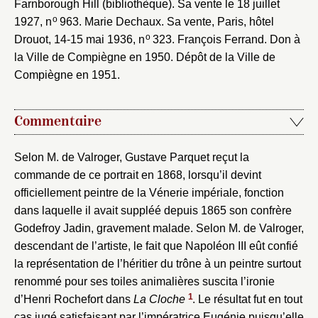
Farnborough Hill (bibliothèque). Sa vente le 18 juillet
o
1927, n
963. Marie Dechaux. Sa vente, Paris, hôtel
o
Drouot, 14-15 mai 1936, n
323. François Ferrand. Don à
la Ville de Compiègne en 1950. Dépôt de la Ville de
Compiègne en 1951.
Fermer
Fermer
Choix du dossier où ajouter la
Commentaire
notice
Connexion
Nom du dossier
Selon M. de Valroger, Gustave Parquet reçut la
Courriel
commande de ce portrait en 1868, lorsqu’il devint
officiellement peintre de la Vénerie impériale, fonction
dans laquelle il avait suppléé depuis 1865 son confrère
Godefroy Jadin, gravement malade. Selon M. de Valroger,
descendant de l’artiste, le fait que Napoléon III eût confié
Mot de passe
Valider
la représentation de l’héritier du trône à un peintre surtout
renommé pour ses toiles animalières suscita l’ironie
1
d’Henri Rochefort dans
La Cloche
. Le résultat fut en tout
Nouveau dossier
cas jugé satisfaisant par l’impératrice Eugénie puisqu’elle