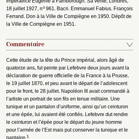
Impératrice Eugénie à Farnborough. Sa vente, Londres,
Fermer
o
18 juillet 1927, n
961. Bacri. Emmanuel Fabius. François
Ferrand. Don à la Ville de Compiègne en 1950. Dépôt de
Fermer
Choix du dossier où ajouter la
la Ville de Compiègne en 1951.
notice
Connexion
Nom du dossier
Courriel
Commentaire
Cette étude de la tête du Prince impérial, alors âgé de
quatorze ans, fut peinte par Lefebvre deux jours avant la
déclaration de guerre officielle de la France à la Prusse,
Mot de passe
le 19 juillet 1870, et peu avant le départ de l’adolescent
Valider
pour le front, le 28 juillet. Napoléon III avait commandé à
l’artiste un portrait de son fils en tenue militaire. Une
tunique et un pantalon d’uniforme, ainsi qu’un ceinturon
Nouveau dossier
et une épée, lui avaient été confiés. Lefebvre dut rendre
le ceinturon et l’épée pour le départ du jeune homme
Envoyer
pour l’armée de l’Est mais put conserver la tunique et le
1
pantalon
.