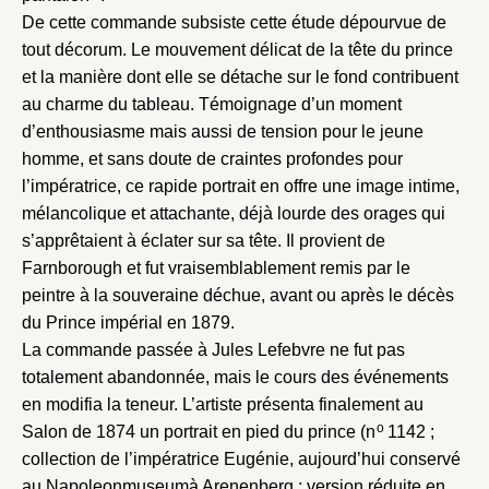
Vous n'êtes pas encore inscrit ?
Créer un compte
De cette commande subsiste cette étude dépourvue de
Vous avez oublié votre mot de passe ?
Cliquez ici
Créer et ajouter
tout décorum. Le mouvement délicat de la tête du prince
et la manière dont elle se détache sur le fond contribuent
au charme du tableau. Témoignage d’un moment
d’enthousiasme mais aussi de tension pour le jeune
homme, et sans doute de craintes profondes pour
l’impératrice, ce rapide portrait en offre une image intime,
mélancolique et attachante, déjà lourde des orages qui
s’apprêtaient à éclater sur sa tête. Il provient de
Farnborough et fut vraisemblablement remis par le
peintre à la souveraine déchue, avant ou après le décès
du Prince impérial en 1879.
La commande passée à Jules Lefebvre ne fut pas
totalement abandonnée, mais le cours des événements
en modifia la teneur. L’artiste présenta finalement au
o
Salon de 1874 un portrait en pied du prince (n
1142 ;
collection de l’impératrice Eugénie, aujourd’hui conservé
au Napoleonmuseumà Arenenberg ; version réduite en