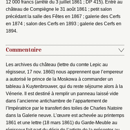
12 000 francs (arrêté du 3 juillet 1861 ; DP 415). Entré au
château de Compiègne le 31 août 1861 ; petit salon
précédant la salle des Fêtes en 1867 ; galerie des Cerfs
en 1874 ; salon des Cerfs en 1893 ; galerie des Cerfs en
1894.
Commentaire
Les archives du château (lettre du comte Lepic au
Fermer
régisseur, 17 nov. 1860) nous apprennent que l’empereur
Fermer
a autorisé le prince de la Moskowa à commander un
Choix du dossier où ajouter la
tableau à Kuytenbrouwer, qui du reste séjourne alors à la
notice
Connexion
Vénerie. Il est destiné à remplir un panneau laissé vide
Nom du dossier
dans l’ancienne antichambre de l’appartement de
Courriel
l’Impératrice par le transfert des toiles de Charles Natoire
dans la Galerie neuve. L’œuvre est achevée au printemps
1861 et une lettre (18 mars 1861) du Garde-Meuble au
régisseur fait part du désir de l’artiste de la présenter au