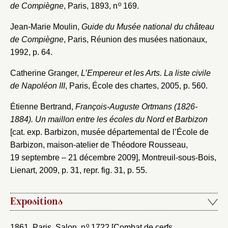
o
de Compiègne
, Paris, 1893, n
169.
Jean-Marie Moulin,
Guide du Musée national du château
de Compiègne
, Paris, Réunion des musées nationaux,
1992, p. 64.
Catherine Granger,
L’Empereur et les Arts. La liste civile
de Napoléon III
, Paris, École des chartes, 2005, p. 560.
Étienne Bertrand,
François-Auguste Ortmans (1826-
1884). Un maillon entre les écoles du Nord et Barbizon
[cat. exp. Barbizon, musée départemental de l’École de
Barbizon, maison-atelier de Théodore Rousseau,
19 septembre – 21 décembre 2009], Montreuil-sous-Bois,
Lienart, 2009, p. 31, repr. fig. 31, p. 55.
Expositions
o
1861, Paris, Salon, n
1722 [Combat de cerfs