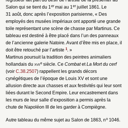
er
er
Salon qui se tient du 1
mai au 1
juillet 1861. Le
Mot de passe
Valider
31 août, donc après l’exposition parisienne, « Des
employés des musées impériaux ont apporté une grande
toile représentant une scène de chasse par Martinus. Ce
Nouveau dossier
tableau est destiné à être placé dans l’un des panneaux
de l’ancienne galerie Natoire. Avant d’être mis en place, il
Envoyer
1
doit être retouché par l’artiste
. »
Martinus poursuit la tradition des peintres animaliers
Vous n'êtes pas encore inscrit ?
Créer un compte
e
hollandais du
xvii
siècle. Ce
Combat
et
La Mort du cerf
Vous avez oublié votre mot de passe ?
Cliquez ici
(voir
C.38.2507
) rappellent les grands décors
Créer et ajouter
cynégétiques de l’époque de Louis XV et sont une
allusion directe aux chasses et aux festivités qui leur sont
liées durant le Second Empire. Leur encastrement dans
les murs de leur salle d’exposition a permis après la
chute de Napoléon III de les garder à Compiègne.
o
Autre tableau du même sujet au Salon de 1863, n
1046.