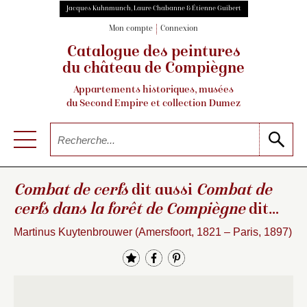
Jacques Kuhnmunch, Laure Chabanne & Étienne Guibert
Mon compte
Connexion
Catalogue des peintures
du château de Compiègne
Appartements historiques, musées
du Second Empire et collection Dumez
Combat de cerfs
dit aussi
Combat de
cerfs dans la forêt de Compiègne
dit
aussi
Combat
…
Martinus Kuytenbrouwer (Amersfoort, 1821 – Paris, 1897)