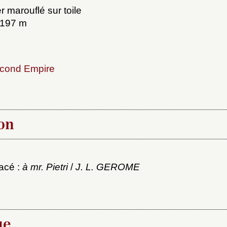
r marouflé sur toile
0,197 m
cond Empire
x du dossier où ajouter la not
on
Connexion
u dossier
cacé :
à mr. Pietri
/
J. L. GEROME
ourriel
ue
ider