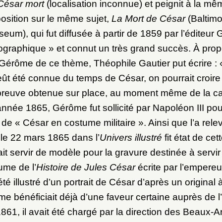
César mort
(localisation inconnue) et peignit à la 
sition sur le même sujet,
La Mort de César
(Baltim
eum), qui fut diffusée à partir de 1859 par l’éditeur
ographique » et connut un très grand succès. À pro
 Gérôme de ce thème, Théophile Gautier put écrire : «
ût été connue du temps de César, on pourrait croire l
preuve obtenue sur place, au moment même de la c
année 1865, Gérôme fut sollicité par Napoléon III pou
de « César en costume militaire ». Ainsi que l’a rele
 le 22 mars 1865 dans l’
Univers illustré
fit état de c
it servir de modèle pour la gravure destinée à servir 
ume de l’
Histoire de Jules César
écrite par l’empereur
é illustré d’un portrait de César d’après un original à
me bénéficiait déjà d’une faveur certaine auprès de l
861, il avait été chargé par la direction des Beaux-A