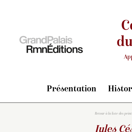
C
du
Ap
Présentation
Histo
Retour à la liste des pein
Jules Cé