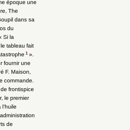
même époque une
ore, The
 Goupil dans sa
pos du
 Si la
e tableau fait
1
atastrophe
».
r fournir une
vé F. Maison,
ette commande.
de frontispice
, le premier
 l’huile
’administration
rts de