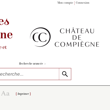
Mon compte
Connexion
es
gne
 et
>
Recherche avancée
Imprimer