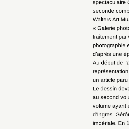
spectaculaire
seconde compo
Walters Art Mus
« Galerie phot
traitement par
photographie e
d’après une é
Au début de l’
représentation 
un article paru
Le dessin deva
au second vol
volume ayant ét
d’Ingres. Gérô
impériale. En 1