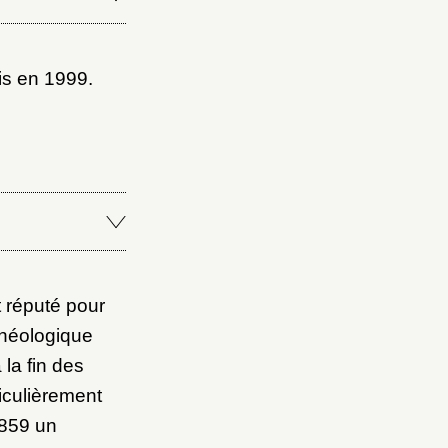
is en 1999.
 réputé pour
chéologique
la fin des
iculièrement
1859 un