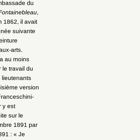
’ambassade du
Fontainebleau
,
1862, il avait
année suivante
einture
aux-arts.
a au moins
 le travail du
 lieutenants
oisième version
Franceschini-
 y est
ite sur le
embre 1891 par
91 : « Je