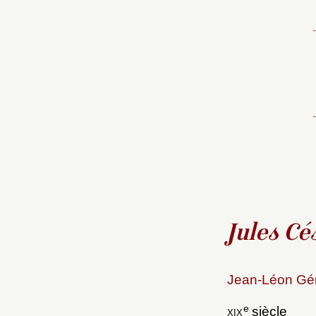
Jules Cé
Jean-Léon Gér
e
xix
siècle