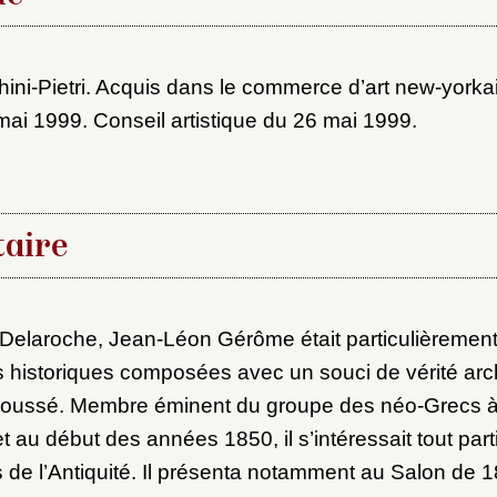
ot de passe
au dossier
hini-Pietri. Acquis dans le commerce d’art new-yorka
ai 1999. Conseil artistique du 26 mai 1999.
Vous n'êtes pas encore inscrit ?
Créer un compte
Envoyer
Vous avez oublié votre mot de passe ?
Cliquez ici
er et ajouter
aire
Delaroche, Jean-Léon Gérôme était particulièrement
s historiques composées avec un souci de vérité ar
 poussé. Membre éminent du groupe des néo-Grecs à 
 au début des années 1850, il s’intéressait tout part
és de l’Antiquité. Il présenta notamment au Salon de 