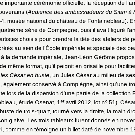
e importante cérémonie officielle, la réception de l
ouverains (
Audience des ambassadeurs du Siam à 
, musée national du château de Fontainebleau). En 
 quatrième série de Compiègne, puis il avait figuré l’
 artistes choisis pour prendre la tête des ateliers de p
réés au sein de l’École impériale et spéciale des be
 à la demande impériale, Jean-Léon Gérôme propos
de même format, qu’il peignit en grisaille pour faciliter
les César en buste
, un Jules César au milieu de ses
), également conservé à Compiègne, ainsi qu’une tr
e lors de la dispersion d’une partie de la collection 
er
o
nebleau, étude Osenat, 1
avril 2012, lot n
51). César
uste de trois-quart, tourné vers la droite, la main dro
n glaive. Les trois tableaux furent donnés en nov
i, comme en témoigne un billet daté de novembre 18