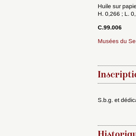
Huile sur papie
H. 0,266 ; L. 
C.99.006
Musées du Se
Choi
Inscripti
Nom d
S.b.g. et dédi
C
Historiq
Val