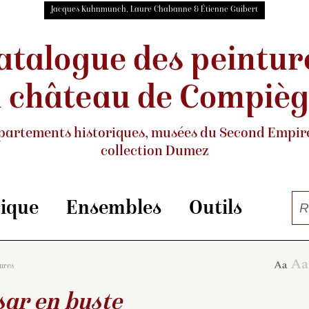
Jacques Kuhnmunch, Laure Chabanne & Étienne Guibert
atalogue des peintur
 château de Compiè
partements historiques, musées
du Second Empire
collection Dumez
rique
Ensembles
Outils
tures
sar en buste