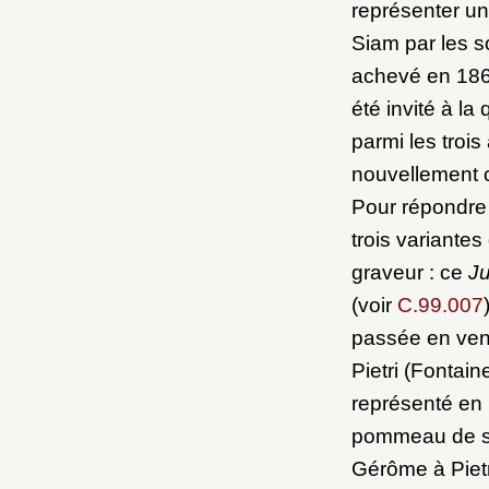
représenter un
Siam par les s
achevé en 1864
été invité à la
parmi les trois
nouvellement c
Pour répondre
trois variantes 
graveur : ce
Ju
(voir
C.99.007
passée en vent
Pietri (Fontai
représenté en b
pommeau de so
Gérôme à Pietr