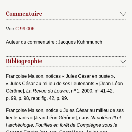
Valider
Commentaire
Nouveau dossier
Voir
C.99.006
.
Envoyer
Auteur du commentaire : Jacques Kuhnmunch
Vous n'êtes pas encore inscrit ?
Créer un compte
Vous avez oublié votre mot de passe ?
Cliquez ici
Bibliographie
Créer et ajouter
Françoise Maison, notices « Jules César en buste »,
« Jules César au milieu de ses lieutenants » [Jean-Léon
o
o
Gérôme],
La Revue du Louvre
, n
1, 2000, n
41-42,
p. 99, p. 98, repr. fig. 42, p. 99.
Françoise Maison, notice « Jules César au milieu de ses
lieutenants » [Jean-Léon Gérôme], dans
Napoléon III et
l’archéologie. Fouilles en forêt de Compiègne sous le