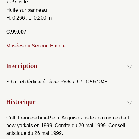
e
xix
siècle
Huile sur panneau
H. 0,266 ; L. 0,200 m
C.99.007
Musées du Second Empire
Fermer
Inscription
Fermer
Choix du dossier où ajouter la
S.b.d. et dédicacé :
à mr Pietri
/
J. L. GEROME
notice
Connexion
Nom du dossier
Courriel
Historique
Coll. Franceschini-Pietri. Acquis dans le commerce d’art
new-yorkais en 1999. Comité du 20 mai 1999. Conseil
artistique du 26 mai 1999.
Mot de passe