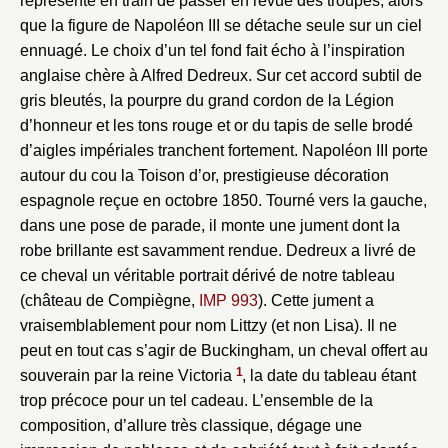
représenté en train de passer en revue des troupes, alors
que la figure de Napoléon III se détache seule sur un ciel
ennuagé. Le choix d’un tel fond fait écho à l’inspiration
anglaise chère à Alfred Dedreux. Sur cet accord subtil de
gris bleutés, la pourpre du grand cordon de la Légion
d’honneur et les tons rouge et or du tapis de selle brodé
d’aigles impériales tranchent fortement. Napoléon III porte
autour du cou la Toison d’or, prestigieuse décoration
espagnole reçue en octobre 1850. Tourné vers la gauche,
dans une pose de parade, il monte une jument dont la
robe brillante est savamment rendue. Dedreux a livré de
ce cheval un véritable portrait dérivé de notre tableau
(château de Compiègne,
IMP 993
). Cette jument a
vraisemblablement pour nom Littzy (et non Lisa). Il ne
peut en tout cas s’agir de Buckingham, un cheval offert au
1
souverain par la reine Victoria
, la date du tableau étant
trop précoce pour un tel cadeau. L’ensemble de la
composition, d’allure très classique, dégage une