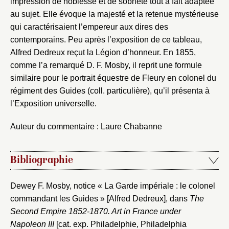
impression de noblesse et de sobriété tout à fait adaptée
au sujet. Elle évoque la majesté et la retenue mystérieuse
qui caractérisaient l’empereur aux dires des
contemporains. Peu après l’exposition de ce tableau,
Fermer
Alfred Dedreux reçut la Légion d’honneur. En 1855,
comme l’a remarqué D. F. Mosby, il reprit une formule
Fermer
Choix du dossier où ajouter la
similaire pour le portrait équestre de Fleury en colonel du
notice
Connexion
régiment des Guides (coll. particulière), qu’il présenta à
l’Exposition universelle.
Nom du dossier
Courriel
Auteur du commentaire : Laure Chabanne
Bibliographie
Mot de passe
Valider
Dewey F. Mosby, notice « La Garde impériale : le colonel
commandant les Guides » [Alfred Dedreux], dans
The
Second Empire 1852-1870. Art in France under
Nouveau dossier
Napoleon III
[cat. exp. Philadelphie, Philadelphia