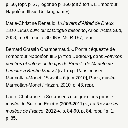
p. 50, repr. p. 27, légende p. 160 (dit à tort « L’Empereur
Napoléon III sur Buckingham »).
Marie-Christine Renauld,
L’Univers d’Alfred de Dreux.
1810-1860, suivi du catalogue raisonné
, Arles, Actes Sud,
2008, p. 79, repr. p. 80, INV. MCR 187, repr.
Bernard Grassin Champernaud, « Portrait équestre de
l’empereur Napoléon III » [Alfred Dedreux], dans
Femmes
peintres et salons au temps de Proust : de Madeleine
Lemaire à Berthe Morisot
[cat. exp. Paris, musée
Marmottan-Monet, 15 avril – 6 juin 2010], Paris, musée
Marmottan-Monet / Hazan, 2010, p. 43, repr.
Laure Chabanne, « Six années d’acquisitions pour le
musée du Second Empire (2006-2011) »,
La Revue des
musées de France
, 2012-4, p. 84-90, p. 84, repr. fig. 1,
p. 85.