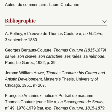
Auteur du commentaire : Laure Chabanne
Bibliographie
A. Pothey, « L’œuvre de Thomas Couture »,
Le Voltaire
,
3 septembre 1880.
Georges Bertauts-Couture,
Thomas Couture (1815-1879)
sa vie, son œuvre, son caractère, ses idées, sa méthode
,
Paris, Le Garrec, 1932, p. 39.
Fermer
Jerome William Howe,
Thomas Couture : his Career and
Fermer
Artistic Development
, Masters’s Thesis, University of
Choix du dossier où ajouter la
o
Chicago, 1951, n
207.
notice
Connexion
Françoise Amanieux, notice « Portrait de madame
Nom du dossier
Courriel
Thomas Couture jeune fille »,
La Sauvegarde de Senlis
,
o
n
49, 1978-1979 [cat. exp.
Thomas Couture, 1815-1879,