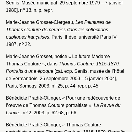
Senlis, Musée municipal, 29 septembre 1979 – 7 janvier
o
1980], n
13, n. p, repr.
Mot de passe
Marie-Jeanne Grosset-Clergeau,
Les Peintures de
Valider
Thomas Couture demeurées dans les collections
publiques françaises
, Paris, thèse, université Paris IV,
o
1987, n
22.
Nouveau dossier
Marie-Jeanne Grosset, notice « La future Madame
Envoyer
Thomas Couture », dans
Thomas Couture. 1815-1879.
Portraits d’une époque
[cat. exp. Senlis, musée de l’hôtel
Vous n'êtes pas encore inscrit ?
Créer un compte
de Vermandois, 26 septembre 2003 – 5 janvier 2004],
Vous avez oublié votre mot de passe ?
Cliquez ici
o
Paris, Somogy, 2003, n
25, p. 44, repr. p. 45.
Créer et ajouter
Bénédicte Pradié-Ottinger, « Pour une redécouverte de
l’œuvre de Thomas Couture portraitiste »,
La Revue du
o
Louvre
, n
2, 2003, p. 62-68, p. 66.
Bénédicte Pradié-Ottinger, « Thomas Couture