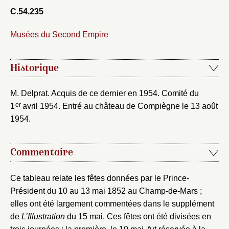
C.54.235
Nouveau dossier
Musées du Second Empire
Envoyer
Historique
Vous n'êtes pas encore inscrit ?
Créer un compte
Vous avez oublié votre mot de passe ?
Cliquez ici
M. Delprat. Acquis de ce dernier en 1954. Comité du
Créer et ajouter
er
1
avril 1954. Entré au château de Compiègne le 13 août
1954.
Commentaire
Ce tableau relate les fêtes données par le Prince-
Président du 10 au 13 mai 1852 au Champ-de-Mars ;
elles ont été largement commentées dans le supplément
de
L’Illustration
du 15 mai. Ces fêtes ont été divisées en