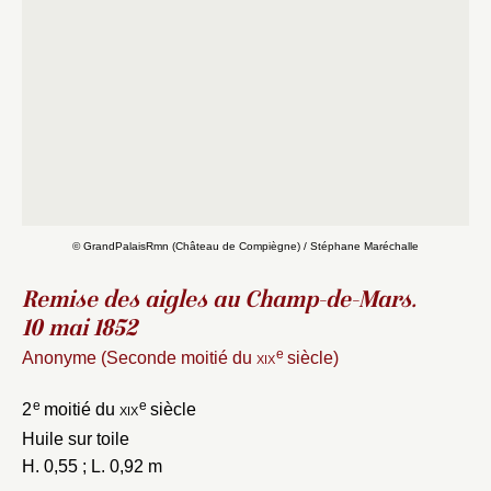
Fermer
Fermer
Choix du dossier où ajouter la
© GrandPalaisRmn (Château de Compiègne) / Stéphane Maréchalle
notice
Connexion
Remise des aigles au Champ-de-Mars.
Nom du dossier
Courriel
10 mai 1852
e
Anonyme (Seconde moitié du
xix
siècle)
e
e
2
moitié du
xix
siècle
Huile sur toile
Mot de passe
Valider
H. 0,55 ; L. 0,92 m