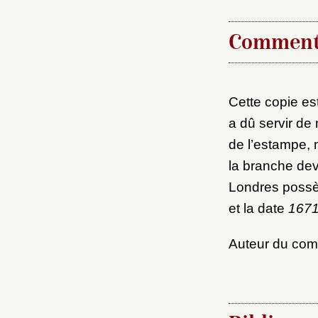
Nouve
Comment
Cette copie es
Cré
a dû servir de
de l’estampe, 
la branche dev
Londres possè
et la date
167
Auteur du co