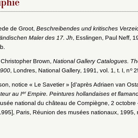
aphie
tede de Groot,
Beschreibendes und kritisches Verzei
ländischen Maler des 17. Jh
, Esslingen, Paul Neff, 19
b.
, Christopher Brown,
National Gallery Catalogues. T
o
1900
, Londres, National Gallery, 1991, vol. 1, t. I, n
2
on, notice « Le Savetier » [d’après Adriaen van Os
er
eur au I
Empire. Peintures hollandaises et flaman
sée national du château de Compiègne, 2 octobre 
995], Paris, Réunion des musées nationaux, 1995, 