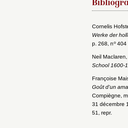
Bibliogr
Cornelis Hofs
Werke der hol
o
p. 268, n
404 
Neil Maclaren
School 1600-
Françoise Mais
Goût d’un amat
Compiègne, mu
31 décembre 1
51, repr.