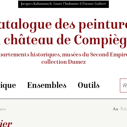
Jacques Kuhnmunch, Laure Chabanne & Étienne Guibert
atalogue des peintur
 château de Compiè
partements historiques, musées
du Second Empire
collection Dumez
rique
Ensembles
Outils
tures
ier