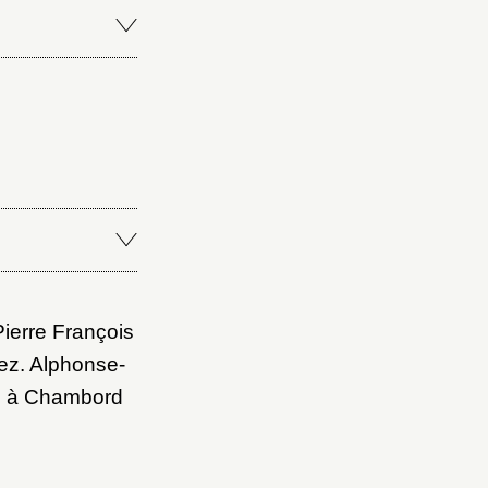
Fermer
Fermer
ice
Pierre François
ez. Alphonse-
ué à Chambord