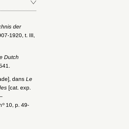
chnis der
07-1920, t. III,
he Dutch
541.
tade], dans
Le
des
[cat. exp.
–
o
n
10, p. 49-