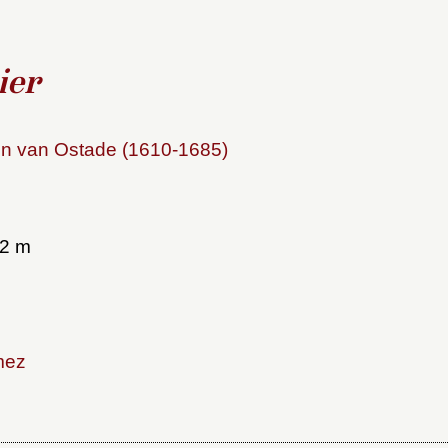
ier
en van Ostade (1610-1685)
32 m
mez