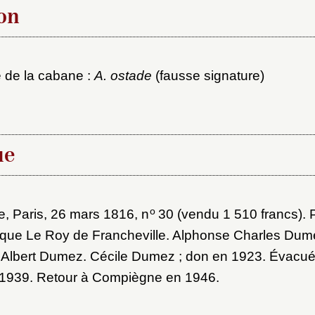
on
é de la cabane :
A. ostade
(fausse signature)
x du dossier où ajouter la not
Connexion
ue
u dossier
ourriel
o
, Paris, 26 mars 1816, n
30 (vendu 1 510 francs). 
que Le Roy de Francheville. Alphonse Charles Dum
 Albert Dumez. Cécile Dumez ; don en 1923. Évac
1939. Retour à Compiègne en 1946.
ider
ot de passe