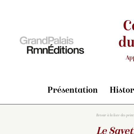
C
du
Ap
Présentation
Histo
Retour à la liste des pein
Le Savet