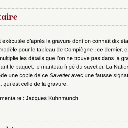
au dossier
aire
Vous n'êtes pas encore inscrit ?
Créer un compte
Envoyer
t exécutée d’après la gravure dont on connaît dix éta
Vous avez oublié votre mot de passe ?
Cliquez ici
er et ajouter
 modèle pour le tableau de Compiègne ; ce dernier, 
multiplie les détails que l’on ne trouve pas dans la 
ant le baquet, le manteau fripé du savetier. La Natio
de une copie de ce
Savetier
avec une fausse signa
1
, qui est celle de la gravure.
mmentaire : Jacques Kuhnmunch