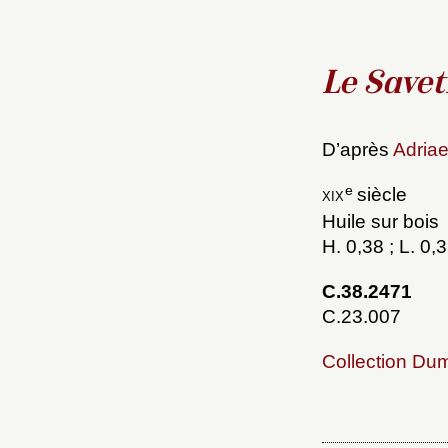
Le Savet
D’après
Adria
e
xix
siècle
Huile sur bois
H. 0,38 ; L. 0,
C.38.2471
C.23.007
Collection Du