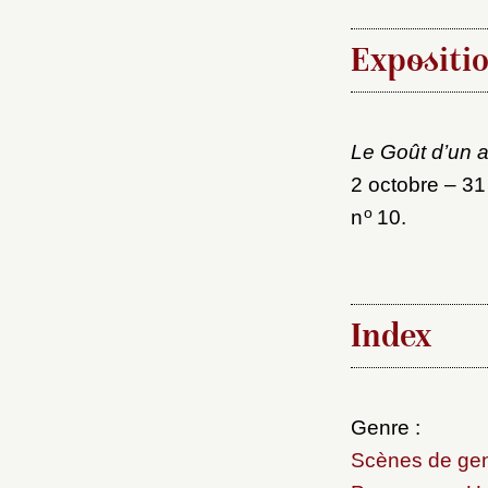
Expositi
Le Goût d’un a
2 octobre – 3
o
n
10.
Index
Genre :
Scènes de ge