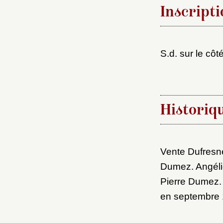
Inscripti
S.d. sur le côt
Choi
Historiq
Nom d
C
Vente Dufresne
Dumez. Angéli
Pierre Dumez.
en septembre 
Val
M