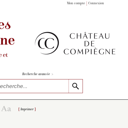
Mon compte
Connexion
es
gne
 et
>
Recherche avancée
Imprimer