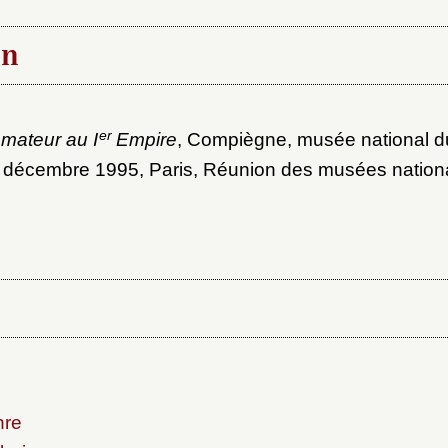
on
er
mateur au I
Empire
, Compiègne, musée national d
1 décembre 1995, Paris, Réunion des musées nation
nre