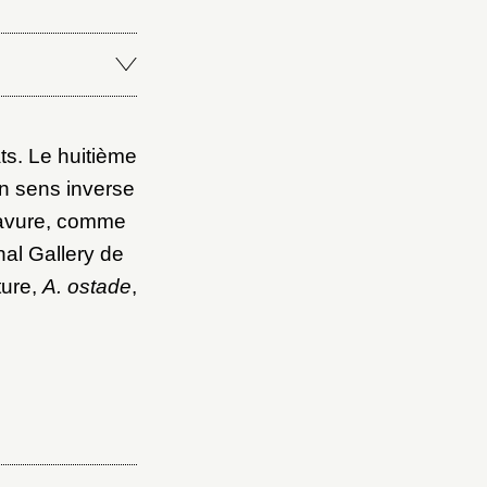
ts. Le huitième
en sens inverse
gravure, comme
nal Gallery de
ture,
A. ostade
,