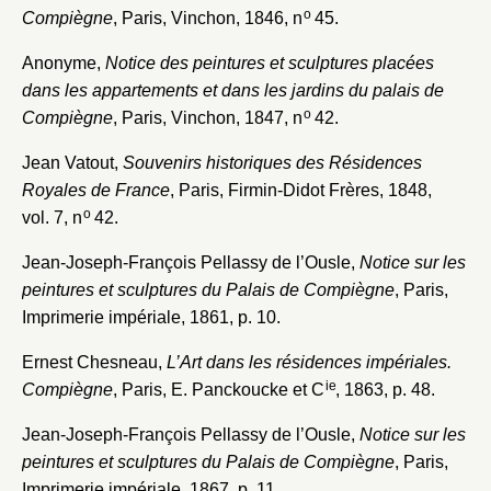
o
Compiègne
, Paris, Vinchon, 1846, n
45.
Envoyer
Anonyme,
Notice des peintures et sculptures placées
dans les appartements et dans les jardins du palais de
Vous n'êtes pas encore inscrit ?
Créer un compte
o
Vous avez oublié votre mot de passe ?
Cliquez ici
Compiègne
, Paris, Vinchon, 1847, n
42.
Créer et ajouter
Jean Vatout,
Souvenirs historiques des Résidences
Royales de France
, Paris, Firmin-Didot Frères, 1848,
o
vol. 7, n
42.
Jean-Joseph-François Pellassy de l’Ousle,
Notice sur les
peintures et sculptures du Palais de Compiègne
, Paris,
Imprimerie impériale, 1861, p. 10.
Ernest Chesneau,
L’Art dans les résidences impériales.
ie
Compiègne
, Paris, E. Panckoucke et C
, 1863, p. 48.
Jean-Joseph-François Pellassy de l’Ousle,
Notice sur les
peintures et sculptures du Palais de Compiègne
, Paris,
Imprimerie impériale, 1867, p. 11.