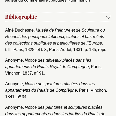
Auteur du commentaire : Jacques Kuhnmunch
Bibliographie
Fermer
Aîné Duchesne,
Musée de Peinture et de Sculpture ou
Fermer
Choix du dossier où ajouter la
Recueil des principaux tableaux, statues et bas-reliefs
des collections publiques et particulières de l’Europe
,
notice
Connexion
t. III, Paris, 1828, et t. X, Paris, Audot, 1831, p. 185, repr.
Nom du dossier
Courriel
Anonyme,
Notice des tableaux placés dans les
appartements du Palais Royal de Compiègne
, Paris,
o
Vinchon, 1837, n
91.
Anonyme,
Notice des peintures placées dans les
Mot de passe
appartements du Palais de Compiègne
, Paris, Vinchon,
Valider
o
1841, n
34.
Anonyme,
Notice des peintures et sculptures placées
Nouveau dossier
dans les appartements et dans les jardins du Palais de