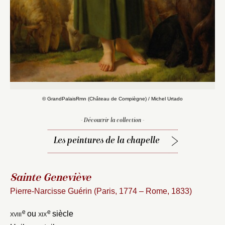
© GrandPalaisRmn (Château de Compiègne) / Michel Urtado
- Découvrir la collection -
Les peintures de la chapelle
Sainte Geneviève
Pierre-Narcisse Guérin (Paris, 1774 – Rome, 1833)
e
e
xviii
ou
xix
siècle