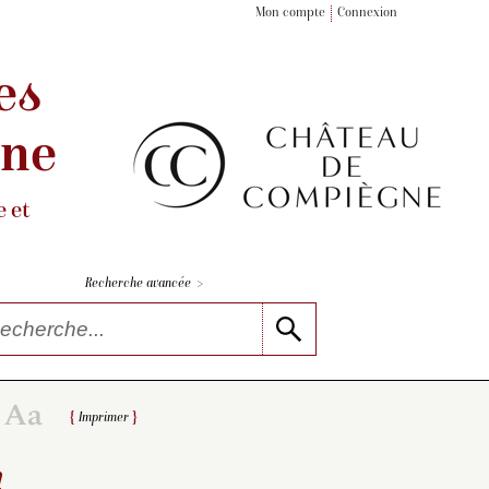
Mon compte
Connexion
es
gne
 et
>
Recherche avancée
Imprimer
n