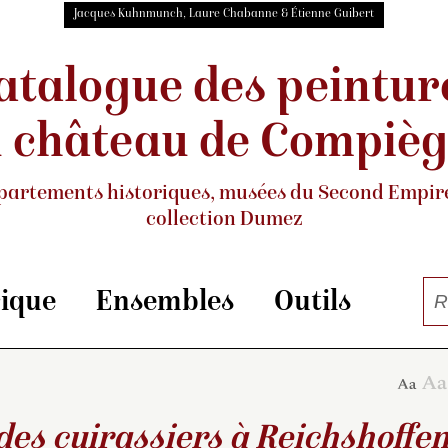
Jacques Kuhnmunch, Laure Chabanne & Étienne Guibert
atalogue des peintur
 château de Compiè
partements historiques, musées
du Second Empire
collection Dumez
rique
Ensembles
Outils
es cuirassiers à Reichshoffe