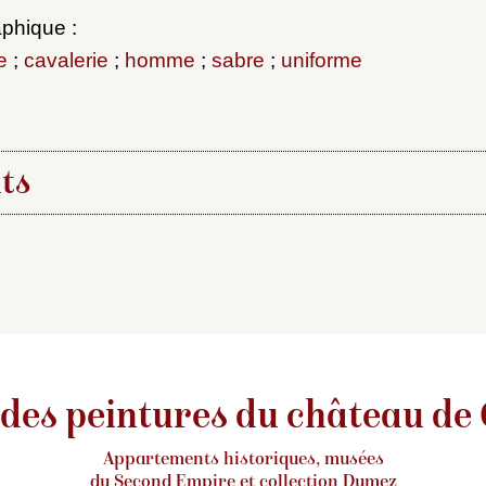
phique :
e
;
cavalerie
;
homme
;
sabre
;
uniforme
ts
ication :
blication initiale de la notice rédigée par Jacques
rticle :
nmunch,
Charge des cuirassiers à Reichshoffen
, da
 des peintures du château de
 du château de Compiègne
, mis en ligne le 2020-06-
mpiegne-peintures.fr/notice/notice.php?id=589
Appartements historiques, musées
du Second Empire et collection Dumez