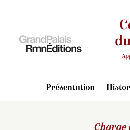
C
du
Ap
Présentation
Histo
Charge d