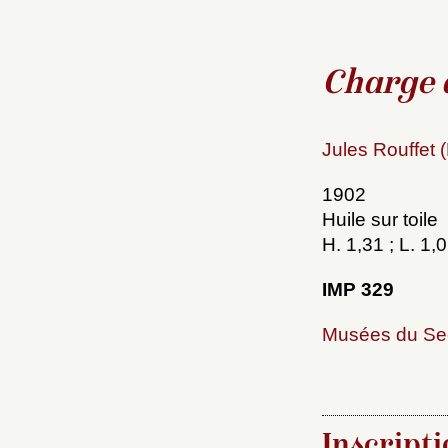
Charge d
Jules Rouffet 
Choi
1902
Huile sur toile
Nom d
H. 1,31 ; L. 1,
C
IMP 329
Musées du Se
Val
M
Inscripti