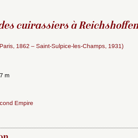
es cuirassiers à Reichshoffe
(Paris, 1862 – Saint-Sulpice-les-Champs, 1931)
x du dossier où ajouter la not
Connexion
u dossier
07 m
ourriel
cond Empire
ider
ot de passe
on