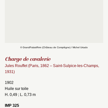
Fermer
Fermer
Choix du dossier où ajouter la
notice
Connexion
Nom du dossier
Courriel
© GrandPalaisRmn (Château de Compiègne) / Michel Urtado
Charge de cavalerie
Mot de passe
Jules Rouffet (Paris, 1862 – Saint-Sulpice-les-Champs,
Valider
1931)
1902
Nouveau dossier
Huile sur toile
H. 0,49 ; L. 0,73 m
Envoyer
IMP 325