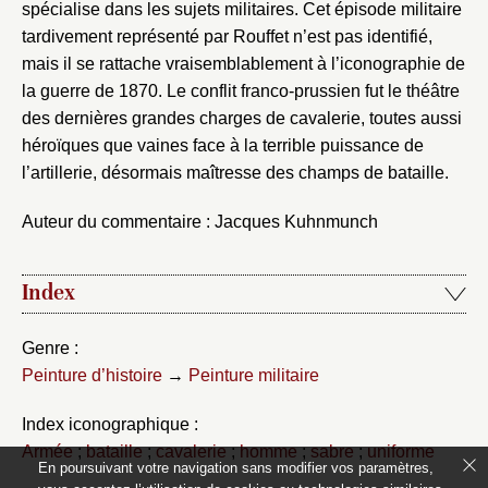
spécialise dans les sujets militaires. Cet épisode militaire
tardivement représenté par Rouffet n’est pas identifié,
mais il se rattache vraisemblablement à l’iconographie de
la guerre de 1870. Le conflit franco-prussien fut le théâtre
des dernières grandes charges de cavalerie, toutes aussi
héroïques que vaines face à la terrible puissance de
l’artillerie, désormais maîtresse des champs de bataille.
Auteur du commentaire : Jacques Kuhnmunch
Index
Genre :
Peinture d’histoire
→
Peinture militaire
Index iconographique :
Armée
;
bataille
;
cavalerie
;
homme
;
sabre
;
uniforme
En poursuivant votre navigation sans modifier vos paramètres,