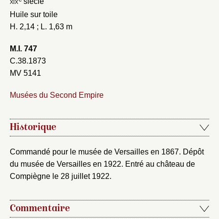
xix
siècle
Huile sur toile
H. 2,14 ; L. 1,63 m
M.I. 747
C.38.1873
MV 5141
Musées du Second Empire
Fermer
Fermer
Choix du dossier où ajouter la
Historique
notice
Connexion
Commandé pour le musée de Versailles en 1867. Dépôt
Nom du dossier
Courriel
du musée de Versailles en 1922. Entré au château de
Compiègne le 28 juillet 1922.
Commentaire
Mot de passe