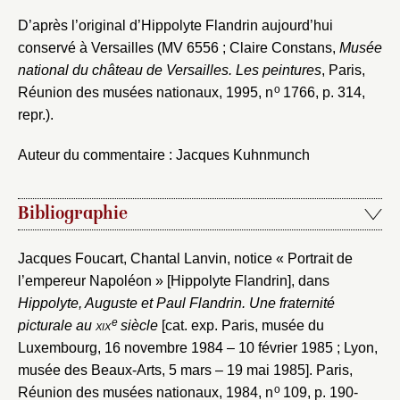
Valider
D’après l’original d’Hippolyte Flandrin aujourd’hui
conservé à Versailles (MV 6556 ; Claire Constans,
Musée
national du château de Versailles. Les peintures
, Paris,
Nouveau dossier
o
Réunion des musées nationaux, 1995, n
1766, p. 314,
repr.).
Envoyer
Auteur du commentaire : Jacques Kuhnmunch
Vous n'êtes pas encore inscrit ?
Créer un compte
Vous avez oublié votre mot de passe ?
Cliquez ici
Créer et ajouter
Bibliographie
Jacques Foucart, Chantal Lanvin, notice « Portrait de
l’empereur Napoléon » [Hippolyte Flandrin], dans
Hippolyte, Auguste et Paul Flandrin. Une fraternité
e
picturale au
xix
siècle
[cat. exp. Paris, musée du
Luxembourg, 16 novembre 1984 – 10 février 1985 ; Lyon,
musée des Beaux-Arts, 5 mars – 19 mai 1985]. Paris,
o
Réunion des musées nationaux, 1984, n
109, p. 190-