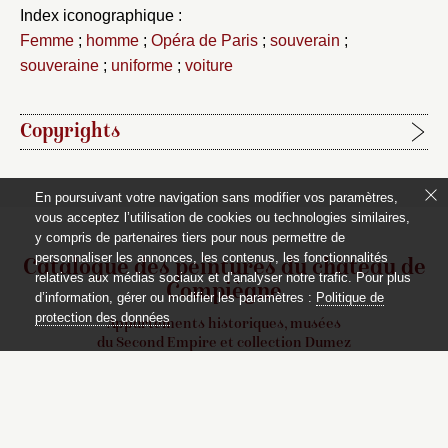
Index iconographique :
Femme
;
homme
;
Opéra de Paris
;
souverain
;
souveraine
;
uniforme
;
voiture
Copyrights
Étapes de publication :
En poursuivant votre navigation sans modifier vos paramètres,
2020-06-15, publication initiale de la notice rédigée par
vous acceptez l’utilisation de cookies ou technologies similaires,
Jacques Kuhnmunch
y compris de partenaires tiers pour nous permettre de
personnaliser les annonces, les contenus, les fonctionnalités
Catalogue des peintures du château de
Pour citer cet article :
relatives aux médias sociaux et d’analyser notre trafic. Pour plus
Compiègne
d’information, gérer ou modifier les paramètres :
Politique de
Jacques Kuhnmunch,
L’Empereur Napoléon III et
protection des données
Appartements historiques, musées
l’impératrice Eugénie visitant les travaux de l’Opéra
, dans
du Second Empire et collection Dumez
Catalogue des peintures du château de Compiègne
, mis
en ligne le 2020-06-15
https://www.compiegne-peintures.fr/notice/notice.php?
Ce catalogue raisonné est publié avec
le soutien du ministère de la culture,
id=451
Direction générale des patrimoines,
sous-direction des collections