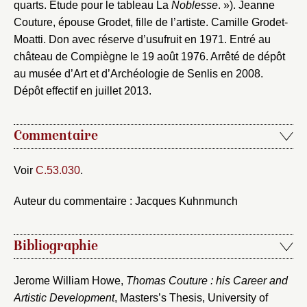
quarts. Étude pour le tableau La
Noblesse
. »). Jeanne
Couture, épouse Grodet, fille de l’artiste. Camille Grodet-
Moatti. Don avec réserve d’usufruit en 1971. Entré au
château de Compiègne le 19 août 1976. Arrêté de dépôt
au musée d’Art et d’Archéologie de Senlis en 2008.
Dépôt effectif en juillet 2013.
Commentaire
Voir
C.53.030
.
Auteur du commentaire : Jacques Kuhnmunch
Bibliographie
Fermer
Jerome William Howe,
Thomas Couture : his Career and
Fermer
Choix du dossier où ajouter la
Artistic Development
, Masters’s Thesis, University of