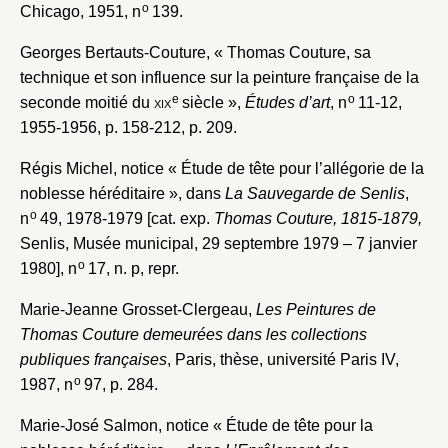
notice
o
Chicago, 1951, n
139.
Connexion
Georges Bertauts-Couture, « Thomas Couture, sa
Nom du dossier
Courriel
technique et son influence sur la peinture française de la
e
o
seconde moitié du
xix
siècle »,
Études d’art
, n
11-12,
1955-1956, p. 158-212, p. 209.
Régis Michel, notice « Étude de tête pour l’allégorie de la
Mot de passe
Valider
noblesse héréditaire », dans
La Sauvegarde de Senlis
,
o
n
49, 1978-1979 [cat. exp.
Thomas Couture, 1815-1879,
Senlis, Musée municipal, 29 septembre 1979 – 7 janvier
o
1980], n
17, n. p, repr.
Nouveau dossier
Marie-Jeanne Grosset-Clergeau,
Les Peintures de
Envoyer
Thomas Couture demeurées dans les collections
publiques françaises
, Paris, thèse, université Paris IV,
Vous n'êtes pas encore inscrit ?
Créer un compte
o
1987, n
97, p. 284.
Vous avez oublié votre mot de passe ?
Cliquez ici
Créer et ajouter
Marie-José Salmon, notice « Étude de tête pour la