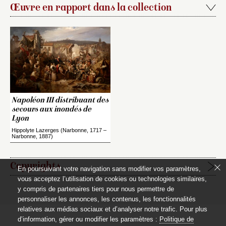
Œuvre en rapport dans la collection
Napoléon III distribuant des
secours aux inondés de
Lyon
Hippolyte Lazerges (Narbonne, 1717 –
Narbonne, 1887)
Copyrights
En poursuivant votre navigation sans modifier vos paramètres,
vous acceptez l’utilisation de cookies ou technologies similaires,
y compris de partenaires tiers pour nous permettre de
Étapes de publication :
personnaliser les annonces, les contenus, les fonctionnalités
2020-06-15, publication initiale de la notice rédigée par
relatives aux médias sociaux et d’analyser notre trafic. Pour plus
Jacques Kuhnmunch
d’information, gérer ou modifier les paramètres :
Politique de