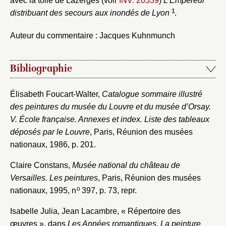
avec la toile de Lazerges (voir
INV. 20539
)
L’Empereur
Créer et ajouter
1
distribuant des secours aux inondés de Lyon
.
Auteur du commentaire : Jacques Kuhnmunch
Bibliographie
Élisabeth Foucart-Walter,
Catalogue sommaire illustré
des peintures du musée du Louvre et du musée d’Orsay.
V. École française. Annexes et index. Liste des tableaux
déposés par le Louvre
, Paris, Réunion des musées
nationaux, 1986, p. 201.
Claire Constans,
Musée national du château de
Versailles. Les peintures
, Paris, Réunion des musées
o
nationaux, 1995, n
397, p. 73, repr.
Isabelle Julia, Jean Lacambre, « Répertoire des
œuvres », dans
Les Années romantiques. La peinture