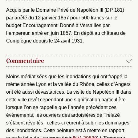
Fermer
Choix du dossier où ajouter la
Acquis par le Domaine Privé de Napoléon III (DP 181)
notice
par arrêté du 12 janvier 1857 pour 500 francs sur le
Connexion
budget Encouragement. Donné à Versailles par
Nom du dossier
Courriel
l’empereur, entré en juin 1857. En dépôt au château de
Compiègne depuis le 24 avril 1931.
Commentaire
Mot de passe
Valider
Moins médiatisées que les inondations qui ont frappé la
même année Lyon et la vallée du Rhône, celles d’Angers
ont été aussi dévastatrices. La visite de Napoléon III dans
Nouveau dossier
cette ville revêt cependant une signification particulière
lorsque l’on se rappelle que l’année précédant ces
Envoyer
événements, les ouvriers des ardoisières de Trélazé
s’étaient révoltés ; celles-ci eurent à subir les dommages
Vous n'êtes pas encore inscrit ?
Créer un compte
des inondations. Cette peinture est à mettre en rapport
Vous avez oublié votre mot de passe ?
Cliquez ici