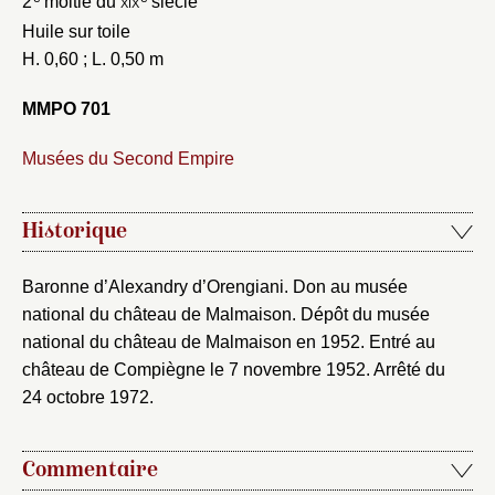
notice
2
moitié du
xix
siècle
Connexion
Huile sur toile
Nom du dossier
Courriel
H. 0,60 ; L. 0,50 m
MMPO 701
Musées du Second Empire
Mot de passe
Valider
Historique
Baronne d’Alexandry d’Orengiani. Don au musée
Nouveau dossier
national du château de Malmaison. Dépôt du musée
national du château de Malmaison en 1952. Entré au
Envoyer
château de Compiègne le 7 novembre 1952. Arrêté du
24 octobre 1972.
Vous n'êtes pas encore inscrit ?
Créer un compte
Vous avez oublié votre mot de passe ?
Cliquez ici
Créer et ajouter
Commentaire