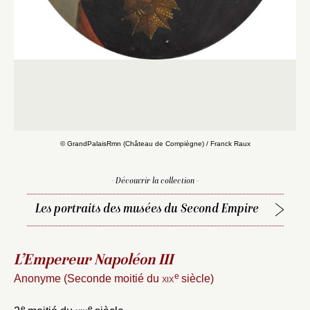
© GrandPalaisRmn (Château de Compiègne) / Franck Raux
- Découvrir la collection -
Les portraits des musées du Second Empire
L’Empereur Napoléon III
Fermer
e
Anonyme (Seconde moitié du
xix
siècle)
Fermer
Choix du dossier où ajouter la
e
e