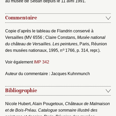
Vous avez oublié votre mot de passe ?
Cliquez ici
au musée de Sedan depuis le 11 avril 1991.
Créer et ajouter
Commentaire
Copie d’après le tableau de Flandrin conservé à
Versailles (MV 6556 ; Claire Constans,
Musée national
du château de Versailles. Les peintures
, Paris, Réunion
o
des musées nationaux, 1995, n
1766, p. 314, repr.).
Voir également
IMP 342
Auteur du commentaire : Jacques Kuhnmunch
Bibliographie
Nicole Hubert, Alain Pougetoux,
Châteaux de Malmaison
et de Bois-Préau. Catalogue sommaire illustré des