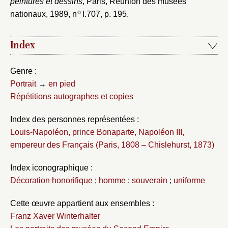
peintures et dessins
, Paris, Réunion des musées
o
nationaux, 1989, n
I.707, p. 195.
Index
Genre :
Portrait
→
en pied
Répétitions autographes et copies
Index des personnes représentées :
Louis-Napoléon, prince Bonaparte, Napoléon III,
empereur des Français (Paris, 1808 – Chislehurst, 1873)
Index iconographique :
Décoration honorifique
;
homme
;
souverain
;
uniforme
Cette œuvre appartient aux ensembles :
Franz Xaver Winterhalter