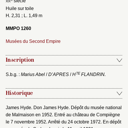
xix
siècle
Huile sur toile
Fermer
Choix du dossier où ajouter la
H. 2,31 ; L. 1,49 m
notice
Connexion
MMPO 1260
Nom du dossier
Courriel
Musées du Second Empire
Inscription
Mot de passe
Valider
TE
S.b.g. :
Marius Abel
/
D’APRES
/
H
FLANDRIN.
Historique
Nouveau dossier
Envoyer
James Hyde. Don James Hyde. Dépôt du musée national
de Malmaison en 1952. Entré au château de Compiègne
le 7 novembre 1952. Arrêté du 24 octobre 1972. En dépôt
Vous n'êtes pas encore inscrit ?
Créer un compte