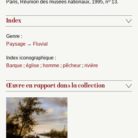
o
Paris, Réunion des musées nationaux, 1995, n
13.
Index
Genre :
Paysage
→
Fluvial
Index iconographique :
Barque
;
église
;
homme
;
pêcheur
;
rivière
Œuvre en rapport dans la collection