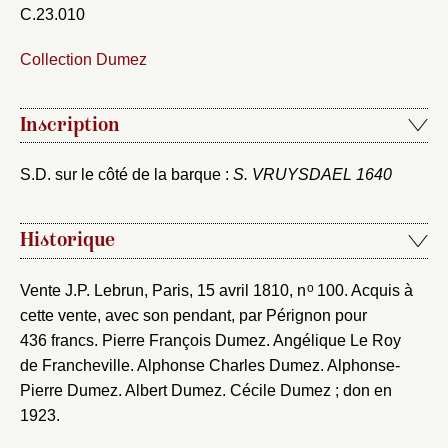
C.23.010
Collection Dumez
Fermer
Inscription
Fermer
Choix du dossier où ajouter la
S.D. sur le côté de la barque :
S. VRUYSDAEL 1640
notice
Connexion
Nom du dossier
Courriel
Historique
o
Vente J.P. Lebrun, Paris, 15 avril 1810, n
100. Acquis à
cette vente, avec son pendant, par Pérignon pour
436 francs. Pierre François Dumez. Angélique Le Roy
Mot de passe
de Francheville. Alphonse Charles Dumez. Alphonse-
Valider
Pierre Dumez. Albert Dumez. Cécile Dumez ; don en
1923.