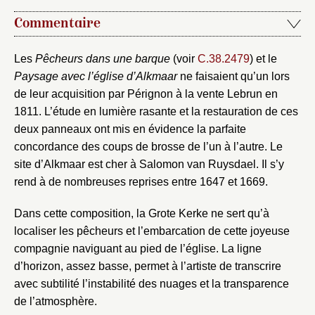
Nouveau dossier
Commentaire
Envoyer
Les
Pêcheurs dans une barque
(voir
C.38.2479
) et le
Vous n'êtes pas encore inscrit ?
Créer un compte
Paysage avec l’église d’Alkmaar
ne faisaient qu’un lors
Vous avez oublié votre mot de passe ?
Cliquez ici
de leur acquisition par Pérignon à la vente Lebrun en
Créer et ajouter
1811. L’étude en lumière rasante et la restauration de ces
deux panneaux ont mis en évidence la parfaite
concordance des coups de brosse de l’un à l’autre. Le
site d’Alkmaar est cher à Salomon van Ruysdael. Il s’y
rend à de nombreuses reprises entre 1647 et 1669.
Dans cette composition, la Grote Kerke ne sert qu’à
localiser les pêcheurs et l’embarcation de cette joyeuse
compagnie naviguant au pied de l’église. La ligne
d’horizon, assez basse, permet à l’artiste de transcrire
avec subtilité l’instabilité des nuages et la transparence
de l’atmosphère.