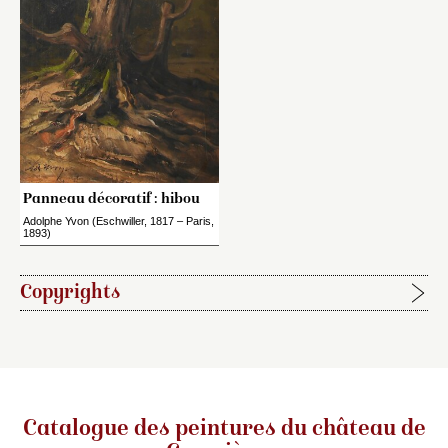
Panneau décoratif : hibou
Adolphe Yvon (Eschwiller, 1817 – Paris,
1893)
Copyrights
Étapes de publication :
2020-06-15, publication initiale de la notice rédigée par
Jacques Kuhnmunch
Catalogue des peintures du château de
Pour citer cet article :