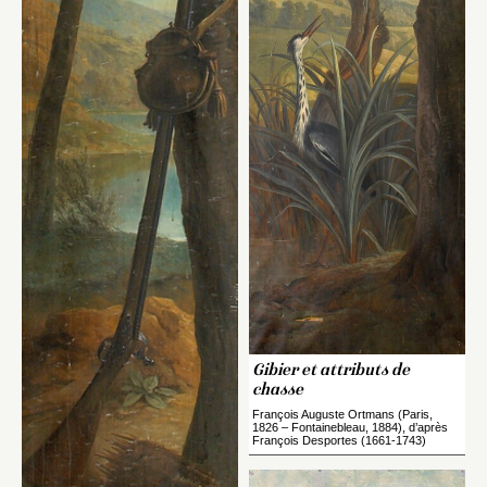
Nouveau dossier
Envoyer
Vous n'êtes pas encore inscrit ?
Créer un compte
Vous avez oublié votre mot de passe ?
Cliquez ici
Créer et ajouter
Gibier et attributs de
chasse
François Auguste Ortmans (Paris,
1826 – Fontainebleau, 1884), d’après
François Desportes (1661-1743)