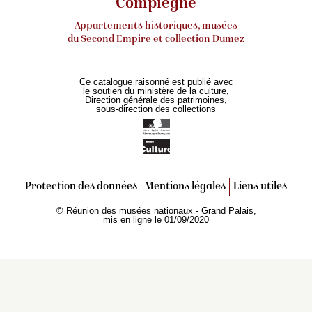
Compiègne
Jacques Kuhnmunch, Panneau décoratif : héron, dans
Appartements historiques, musées
Catalogue des peintures du château de Compiègne
, mis
du Second Empire et collection Dumez
en ligne le 2020-06-15
https://www.compiegne-peintures.fr/notice/notice.php?
id=637
Ce catalogue raisonné est publié avec
le soutien du ministère de la culture,
Direction générale des patrimoines,
sous-direction des collections
Protection des données
Mentions légales
Liens utiles
© Réunion des musées nationaux - Grand Palais,
mis en ligne le 01/09/2020