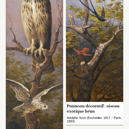
Panneau décoratif : oiseau
exotique brun
Adolphe Yvon (Eschwiller, 1817 – Paris,
1893)