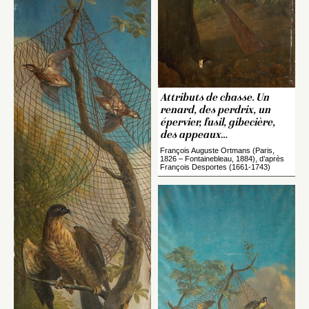
Attributs de chasse. Un
renard, des perdrix, un
épervier, fusil, gibecière,
des appeaux
…
François Auguste Ortmans (Paris,
1826 – Fontainebleau, 1884), d’après
François Desportes (1661-1743)