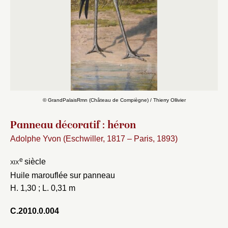
© GrandPalaisRmn (Château de Compiègne) / Thierry Ollivier
Panneau décoratif : héron
Adolphe Yvon (Eschwiller, 1817 – Paris, 1893)
e
xix
siècle
Huile marouflée sur panneau
H. 1,30 ; L. 0,31 m
C.2010.0.004