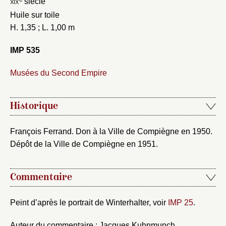
xix
siècle
Fermer
Choix du dossier où ajouter la
Huile sur toile
notice
Connexion
H. 1,35 ; L. 1,00 m
Nom du dossier
Courriel
IMP 535
Musées du Second Empire
Historique
Mot de passe
Valider
François Ferrand. Don à la Ville de Compiègne en 1950.
Dépôt de la Ville de Compiègne en 1951.
Nouveau dossier
Commentaire
Envoyer
Peint d’après le portrait de Winterhalter, voir
IMP 25
.
Vous n'êtes pas encore inscrit ?
Créer un compte
Vous avez oublié votre mot de passe ?
Cliquez ici
Créer et ajouter
Auteur du commentaire : Jacques Kuhnmunch