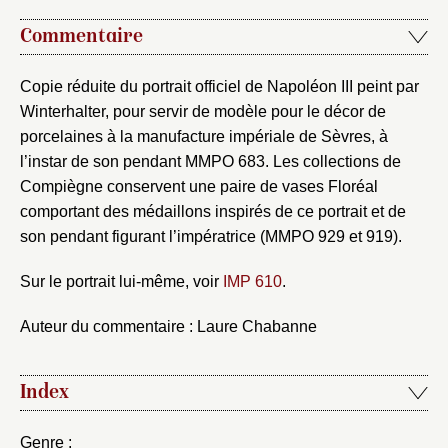
Envoyer
Commentaire
Vous n'êtes pas encore inscrit ?
Créer un compte
Vous avez oublié votre mot de passe ?
Cliquez ici
Copie réduite du portrait officiel de Napoléon III peint par
Créer et ajouter
Winterhalter, pour servir de modèle pour le décor de
porcelaines à la manufacture impériale de Sèvres, à
l’instar de son pendant MMPO 683. Les collections de
Compiègne conservent une paire de vases Floréal
comportant des médaillons inspirés de ce portrait et de
son pendant figurant l’impératrice (MMPO 929 et 919).
Sur le portrait lui-même, voir
IMP 610
.
Auteur du commentaire : Laure Chabanne
Index
Genre :