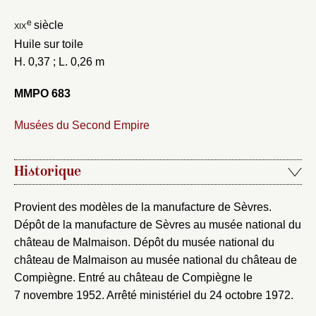
e
xix
siècle
Huile sur toile
Fermer
H. 0,37 ; L. 0,26 m
Fermer
Choix du dossier où ajouter la
MMPO 683
notice
Connexion
Musées du Second Empire
Nom du dossier
Courriel
Historique
Provient des modèles de la manufacture de Sèvres.
Mot de passe
Dépôt de la manufacture de Sèvres au musée national du
Valider
château de Malmaison. Dépôt du musée national du
château de Malmaison au musée national du château de
Compiègne. Entré au château de Compiègne le
Nouveau dossier
7 novembre 1952. Arrêté ministériel du 24 octobre 1972.