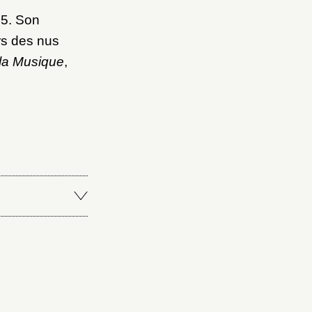
45. Son
ers des nus
 la Musique
,