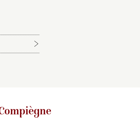
 Kuhnmunch
 du château de
 Compiègne