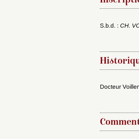
Inscripti
S.b.d. :
CH. V
Cré
Historiq
Docteur Voille
Comment