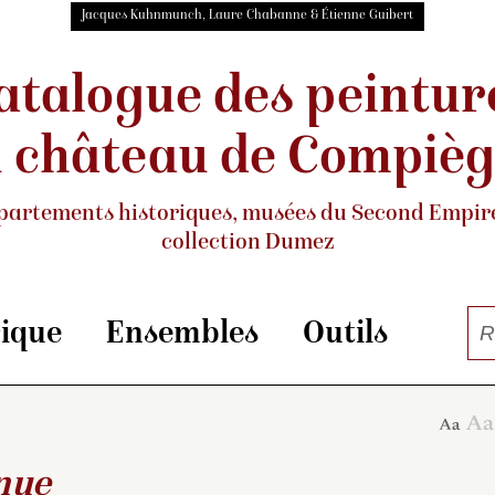
Jacques Kuhnmunch, Laure Chabanne & Étienne Guibert
atalogue des peintur
 château de Compiè
partements historiques, musées
du Second Empire
collection Dumez
rique
Ensembles
Outils
nue