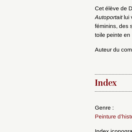
Cet élève de D
Autoportait
lui 
féminins, des 
toile peinte e
Auteur du co
Index
Genre :
Peinture d’hist
Index iconogra