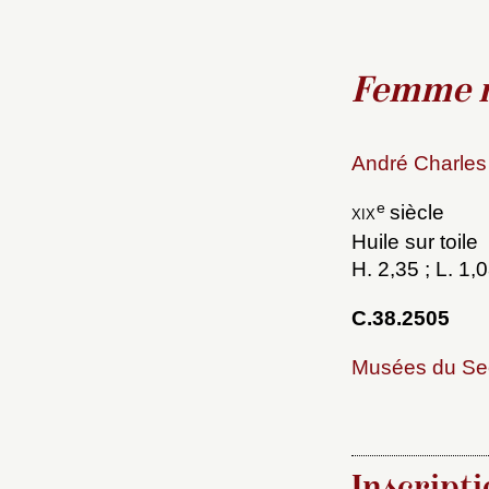
Femme 
Choi
André Charles 
e
xix
siècle
Nom d
Huile sur toile
H. 2,35 ; L. 1,
C
C.38.2505
Musées du Se
Val
M
Nouve