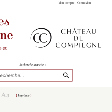
Mon compte
Connexion
es
gne
 et
>
Recherche avancée
Imprimer