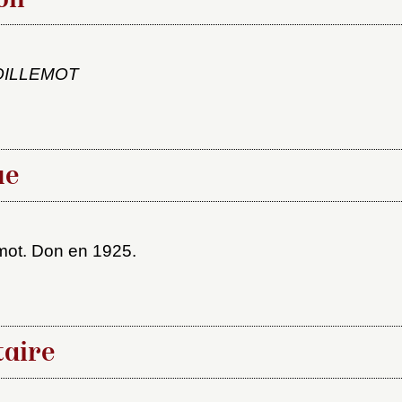
on
OILLEMOT
Vous n'êtes pas encore inscrit ?
Créer un compte
Envoyer
Vous avez oublié votre mot de passe ?
Cliquez ici
er et ajouter
ue
mot. Don en 1925.
aire