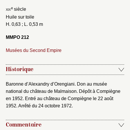
e
xix
siècle
Huile sur toile
H. 0,63 ; L. 0,53 m
Mot de passe
Valider
MMPO 212
Musées du Second Empire
Nouveau dossier
Envoyer
Historique
Vous n'êtes pas encore inscrit ?
Créer un compte
Baronne d’Alexandry d’Orengiani. Don au musée
Vous avez oublié votre mot de passe ?
Cliquez ici
national du château de Malmaison. Dépôt à Compiègne
Créer et ajouter
en 1952. Entré au château de Compiègne le 22 août
1952. Arrêté du 24 octobre 1972.
Commentaire