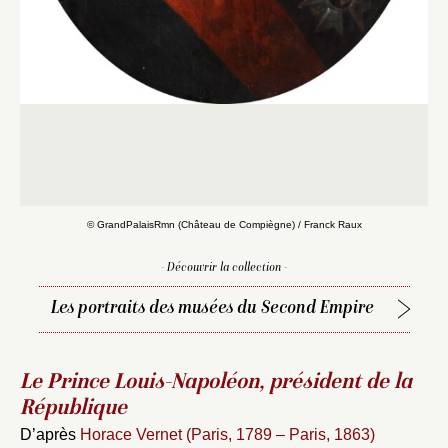
© GrandPalaisRmn (Château de Compiègne) / Franck Raux
- Découvrir la collection -
Fermer
Les portraits des musées du Second Empire
Fermer
Choix du dossier où ajouter la
notice
Connexion
Le Prince Louis-Napoléon, président de la
République
Nom du dossier
Courriel
D’après
Horace Vernet (Paris, 1789 – Paris, 1863)