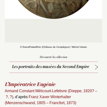
© GrandPalaisRmn (Château de Compiègne) / Michel Urtado
- Découvrir la collection -
Les portraits des musées du Second Empire
L’Impératrice Eugénie
Fermer
Armand Constant Mélicourt-Lefebvre (Dieppe, 1820? –
Fermer
Choix du dossier où ajouter la
?, ?)
, d’après
Franz Xaver Winterhalter
notice
Connexion
(Menzenschwand, 1805 – Francfort, 1873)