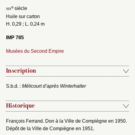
Nom du dossier
Courriel
e
xix
siècle
Huile sur carton
H. 0,29 ; L. 0,24 m
IMP 785
Mot de passe
Valider
Musées du Second Empire
Nouveau dossier
Inscription
Envoyer
S.b.d. :
Mélicourt d’après Winterhalter
Vous n'êtes pas encore inscrit ?
Créer un compte
Historique
Vous avez oublié votre mot de passe ?
Cliquez ici
Créer et ajouter
François Ferrand. Don à la Ville de Compiègne en 1950.
Dépôt de la Ville de Compiègne en 1951.