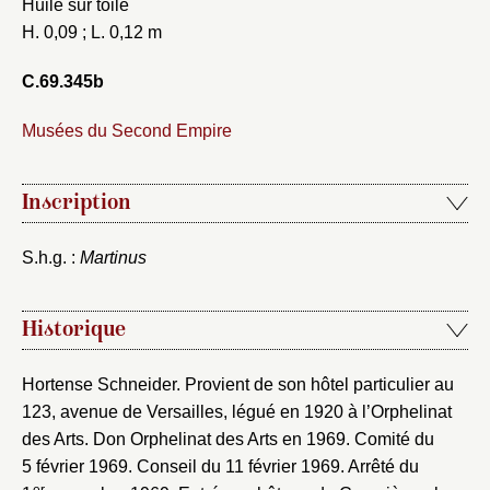
Valider
Huile sur toile
H. 0,09 ; L. 0,12 m
C.69.345b
Nouveau dossier
Musées du Second Empire
Envoyer
Inscription
Vous n'êtes pas encore inscrit ?
Créer un compte
Vous avez oublié votre mot de passe ?
Cliquez ici
Créer et ajouter
S.h.g. :
Martinus
Historique
Hortense Schneider. Provient de son hôtel particulier au
123, avenue de Versailles, légué en 1920 à l’Orphelinat
des Arts. Don Orphelinat des Arts en 1969. Comité du
5 février 1969. Conseil du 11 février 1969. Arrêté du