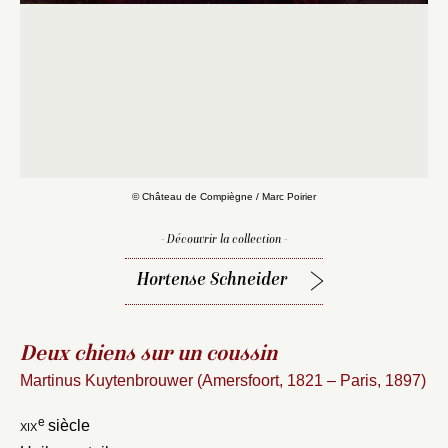
© Château de Compiègne / Marc Poirier
Fermer
Fermer
Choix du dossier où ajouter la
- Découvrir la collection -
notice
Connexion
Hortense Schneider
Nom du dossier
Courriel
Deux chiens sur un coussin
Martinus Kuytenbrouwer (Amersfoort, 1821 – Paris, 1897)
e
xix
siècle
Mot de passe