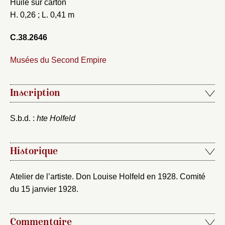
Huile sur carton
H. 0,26 ; L. 0,41 m
C.38.2646
Musées du Second Empire
Inscription
Fermer
S.b.d. :
hte Holfeld
Fermer
Choix du dossier où ajouter la
notice
Connexion
Historique
Nom du dossier
Courriel
Atelier de l’artiste. Don Louise Holfeld en 1928. Comité
du 15 janvier 1928.
Commentaire
Mot de passe