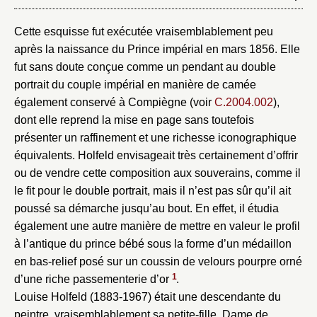
Valider
Cette esquisse fut exécutée vraisemblablement peu
après la naissance du Prince impérial en mars 1856. Elle
Nouveau dossier
fut sans doute conçue comme un pendant au double
portrait du couple impérial en manière de camée
Envoyer
également conservé à Compiègne (voir
C.2004.002
),
dont elle reprend la mise en page sans toutefois
Vous n'êtes pas encore inscrit ?
Créer un compte
présenter un raffinement et une richesse iconographique
Vous avez oublié votre mot de passe ?
Cliquez ici
équivalents. Holfeld envisageait très certainement d’offrir
Créer et ajouter
ou de vendre cette composition aux souverains, comme il
le fit pour le double portrait, mais il n’est pas sûr qu’il ait
poussé sa démarche jusqu’au bout. En effet, il étudia
également une autre manière de mettre en valeur le profil
à l’antique du prince bébé sous la forme d’un médaillon
en bas-relief posé sur un coussin de velours pourpre orné
1
d’une riche passementerie d’or
.
Louise Holfeld (1883-1967) était une descendante du
peintre, vraisemblablement sa petite-fille. Dame de