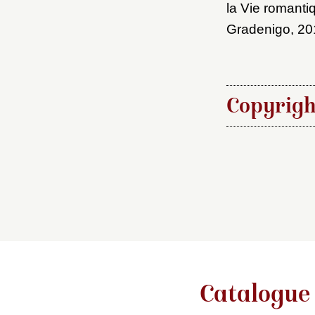
la Vie romantiq
Gradenigo, 201
Copyrigh
Étapes de publ
2020-06-15, pu
Pour citer cet a
Jacques Kuh
peintures du 
https://www.co
Catalogue