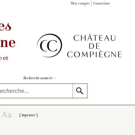
Mon compte
Connexion
es
gne
 et
>
Recherche avancée
Imprimer