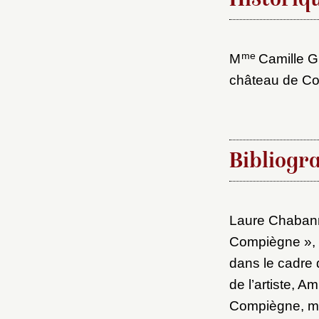
Historiq
me
M
Camille Gr
château de Co
Bibliogr
Laure Chabann
Compiègne »,
dans le cadre 
de l’artiste, 
Compiègne, mu