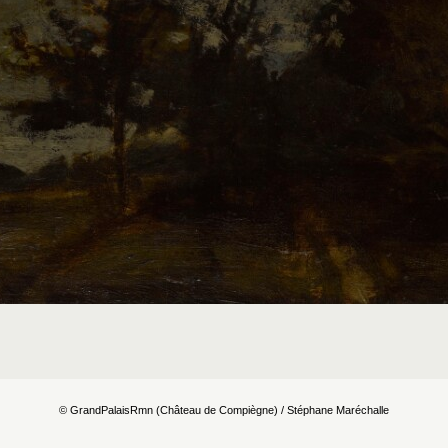
x du dossier où ajouter la not
Connexion
© GrandPalaisRmn (Château de Compiègne) / Stéphane Maréchalle