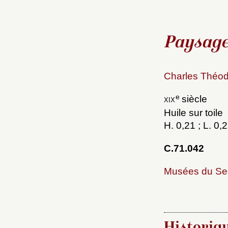
Nom d
C
Paysage
Val
Charles Théodo
M
e
xix
siècle
Nouve
Huile sur toile
H. 0,21 ; L. 0,
C.71.042
Musées du Se
Cré