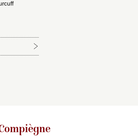
urcuff
 Kuhnmunch
logue des
 Compiègne