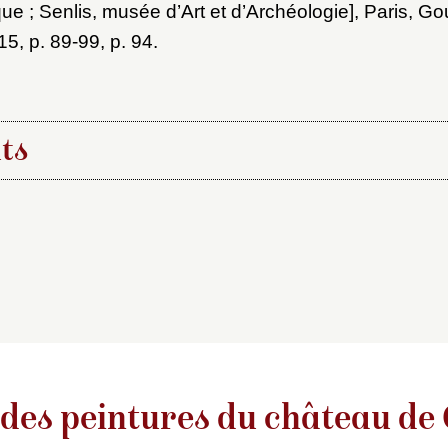
ue ; Senlis, musée d’Art et d’Archéologie], Paris, Go
5, p. 89-99, p. 94.
ts
ication :
blication initiale de la notice rédigée par Jacques
rticle :
nmunch,
Paysage. Arbres dans un champ
, dans
Cata
château de Compiègne
, mis en ligne le 2020-06-15
mpiegne-peintures.fr/notice/notice.php?id=441
 des peintures du château de