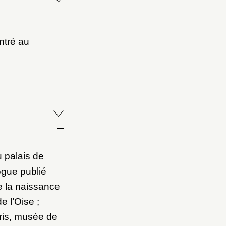
ntré au
 palais de
ogue publié
e la naissance
 l’Oise ;
ris, musée de