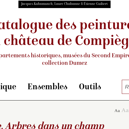
Jacques Kuhnmunch, Laure Chabanne & Étienne Guibert
atalogue des peintur
 château de Compiè
partements historiques, musées
du Second Empire
collection Dumez
rique
Ensembles
Outils
. Arbres dans un champ