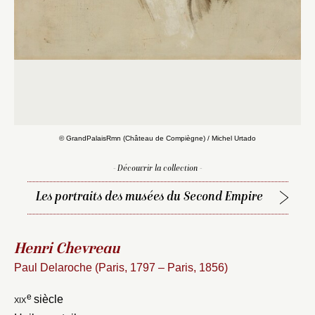
Fermer
Fermer
© GrandPalaisRmn (Château de Compiègne) / Michel Urtado
Choix du dossier où ajouter la
notice
Connexion
- Découvrir la collection -
Nom du dossier
Les portraits des musées du Second Empire
Courriel
Henri Chevreau
Paul Delaroche (Paris, 1797 – Paris, 1856)
Mot de passe
Valider
e
xix
siècle