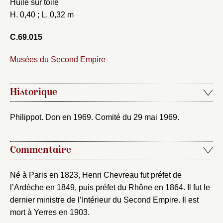
Huile sur toile
H. 0,40 ; L. 0,32 m
Nouveau dossier
C.69.015
Envoyer
Musées du Second Empire
Vous n'êtes pas encore inscrit ?
Créer un compte
Vous avez oublié votre mot de passe ?
Cliquez ici
Créer et ajouter
Historique
Philippot. Don en 1969. Comité du 29 mai 1969.
Commentaire
Né à Paris en 1823, Henri Chevreau fut préfet de
l’Ardèche en 1849, puis préfet du Rhône en 1864. Il fut le
dernier ministre de l’Intérieur du Second Empire. Il est
mort à Yerres en 1903.