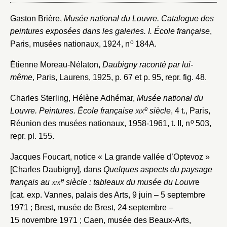
Mot de passe
Valider
Gaston Brière,
Musée national du Louvre. Catalogue des
peintures exposées dans les galeries. I. École française
,
o
Nouveau dossier
Paris, musées nationaux, 1924, n
184A.
Étienne Moreau-Nélaton,
Daubigny raconté par lui-
Envoyer
même
, Paris, Laurens, 1925, p. 67 et p. 95, repr. fig. 48.
Vous n'êtes pas encore inscrit ?
Créer un compte
Charles Sterling, Hélène Adhémar,
Musée national du
Vous avez oublié votre mot de passe ?
Cliquez ici
e
Louvre. Peintures. École française
xix
siècle
, 4 t., Paris,
Créer et ajouter
o
Réunion des musées nationaux, 1958-1961, t. II, n
503,
repr. pl. 155.
Jacques Foucart, notice « La grande vallée d’Optevoz »
[Charles Daubigny], dans
Quelques aspects du paysage
e
français au
xix
siècle : tableaux du musée du Louvr
e
[cat. exp. Vannes, palais des Arts, 9 juin – 5 septembre
1971 ; Brest, musée de Brest, 24 septembre –
15 novembre 1971 ; Caen, musée des Beaux-Arts,