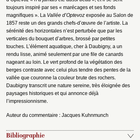
toujours inspiré par ses « marécages et ses fonds
magnifiques ». La
Vallée d’Optevoz
exposée au Salon de
1857 reste un des grands chefs-d’œuvre de l’artiste. La
sérénité des horizontales n’est perturbée que par les
verticales du bouquet d’arbres, brossé par petites
touches. L’élément aquatique, cher à Daubigny, a un
rendu lisse, animé seulement par une file de canards
nageant au loin. Le vert profond de la végétation des
Fermer
berges contraste avec celui plus tendre des pentes de la
Fermer
Choix du dossier où ajouter la
vallée que couronne la couleur brute des rochers.
notice
Daubigny transcrit une nature sereine, très éloignée des
Connexion
paysages historiques et qui annonce déjà
Nom du dossier
l’impressionnisme.
Courriel
Auteur du commentaire : Jacques Kuhnmunch
Bibliographie