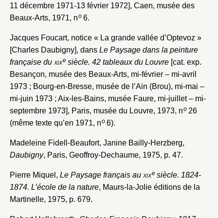
11 décembre 1971-13 février 1972], Caen, musée des
o
Beaux-Arts, 1971, n
6.
Jacques Foucart, notice « La grande vallée d’Optevoz »
[Charles Daubigny], dans
Le Paysage dans la peinture
e
française du
xix
siècle. 42 tableaux du Louvre
[cat. exp.
Besançon, musée des Beaux-Arts, mi-février – mi-avril
1973 ; Bourg-en-Bresse, musée de l’Ain (Brou), mi-mai –
mi-juin 1973 ; Aix-les-Bains, musée Faure, mi-juillet – mi-
o
septembre 1973], Paris, musée du Louvre, 1973, n
26
o
(même texte qu’en 1971, n
6).
Madeleine Fidell-Beaufort, Janine Bailly-Herzberg,
Daubigny
, Paris, Geoffroy-Dechaume, 1975, p. 47.
e
Pierre Miquel,
Le Paysage français au
xix
siècle. 1824-
1874. L’école de la nature
, Maurs-la-Jolie éditions de la
Martinelle, 1975, p. 679.