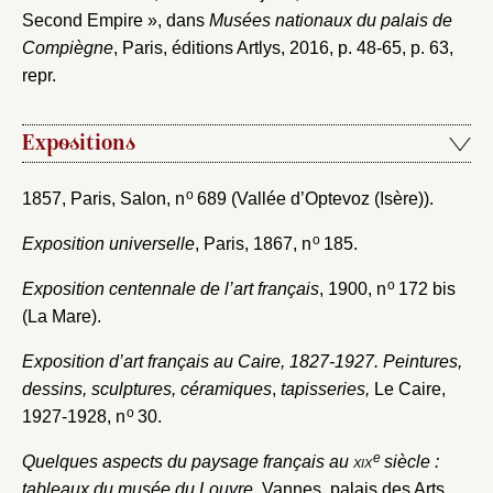
Second Empire », dans
Musées nationaux du palais de
Compiègne
, Paris, éditions Artlys, 2016, p. 48-65, p. 63,
repr.
Expositions
o
1857, Paris, Salon, n
689 (Vallée d’Optevoz (Isère)).
o
Exposition universelle
, Paris, 1867, n
185.
o
Exposition centennale de l’art français
, 1900, n
172 bis
(La Mare).
Exposition d’art français au Caire, 1827-1927. Peintures,
dessins, sculptures, céramiques
,
tapisseries,
Le Caire,
o
1927-1928, n
30.
e
Quelques aspects du paysage français au
xix
siècle :
tableaux du musée du Louvre
, Vannes, palais des Arts,