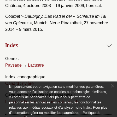
Château, 4 octobre 2008 – 19 janvier 2009, hors cat.
Courbet > Daubigny. Das Rätsel der « Schleuse im Tal
von Optevoz »
, Munich, Neue Pinakothek, 27 novembre
2014 – 9 mars 2015.
Index
Genre :
Paysage
→
Lacustre
Index iconographique :
Canard
;
rivière
En poursuivant votre navigation sans modifier vos paramètres,
vous acceptez l’utilisation de cookies ou technologies similaires,
Cette œuvre appartient à l’ensemble :
y compris de partenaires tiers pour nous permettre de
Les collections et commandes impériales
personnaliser les annonces, les contenus, les fonctionnalités
relatives aux médias sociaux et d’analyser notre trafic. Pour plus
d’information, gérer ou modifier les paramètres :
Politique de