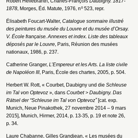
Robert Hellebranth,
Charles-François Daubigny. 1817-
o
1878
, Morges, Éd. Matute, 1976, n
523, repr.
Élisabeth Foucart-Walter,
Catalogue sommaire illustré
des peintures du musée du Louvre et du musée d’Orsay.
V. École française. Annexes et index. Liste des tableaux
déposés par le Louvre
, Paris, Réunion des musées
nationaux, 1986, p. 237.
Catherine Granger,
L’Empereur et les Arts. La liste civile
de Napoléon III
, Paris, École des chartes, 2005, p. 504.
Herbert W. Rott, « Courbet, Daubigny und die
Schleuse
im Tal von Optevoz
», dans
Courbet > Daubigny. Das
Rätsel der “Schleuse im Tal von Optevozˮ
[cat. exp.
Munich, Neue Pinakothek, 27 novembre 2014 – 9 mars
2015], Munich, Hirmer, 2014, p. 13-35, p. 19 et note 26,
p. 34.
Laure Chabanne, Gilles Grandjean, « Les musées du