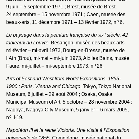
9 juin – 5 septembre 1971 ; Brest, musée de Brest,
24 septembre – 15 novembre 1971 ; Caen, musée des
o
beaux-arts, 11 décembre 1971 – 13 février 1972, n
6.
e
Le paysage dans la peinture française du
xix
siècle. 42
tableaux du Louvre
, Besançon, musée des beaux-arts,
mi-février – mi-avril 1973, Bourg-en-Bresse, musée de
l’Ain (Brou), mi-mai – mi-juin 1973, Aix les Bains, musée
o
Faure, mi-juillet – mi-septembre 1973, n
26.
Arts of East and West from World Expositions. 1855-
1900 : Paris, Vienna and Chicago
, Tokyo, Tokyo National
Museum, 6 juillet – 29 août 2004 ; Osaka, Osaka
Municipal Museum of Art, 5 octobre – 28 novembre 2004 ;
Nagoya, Nagoya City Museum, 5 janvier – 6 mars 2005,
o
n
II-19.
Napoléon III et la reine Victoria. Une visite à l’Exposition
universelle de 1855
, Compiègne, musée national du