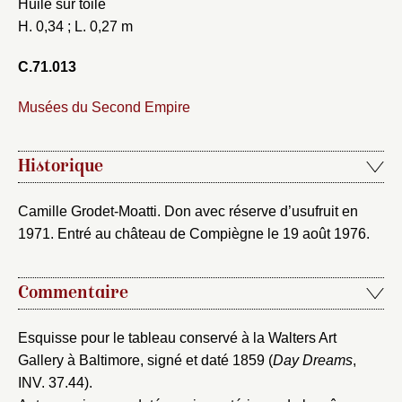
Huile sur toile
H. 0,34 ; L. 0,27 m
C.71.013
Fermer
Musées du Second Empire
Fermer
Choix du dossier où ajouter la
notice
Connexion
Historique
Nom du dossier
Courriel
Camille Grodet-Moatti. Don avec réserve d’usufruit en
1971. Entré au château de Compiègne le 19 août 1976.
Commentaire
Mot de passe
Valider
Esquisse pour le tableau conservé à la Walters Art
Gallery à Baltimore, signé et daté 1859 (
Day Dreams
,
Nouveau dossier
INV. 37.44).