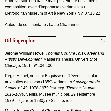
Autre version non datée mais postérieure de la même
Envoyer
composition, avec d’importantes variantes, au
Metropolitan Museum of Art à New York (INV. 87.15.22).
Vous n'êtes pas encore inscrit ?
Créer un compte
Vous avez oublié votre mot de passe ?
Cliquez ici
Auteur du commentaire : Laure Chabanne
Créer et ajouter
Bibliographie
Jerome William Howe,
Thomas Couture : his Career and
Artistic Development
, Masters’s Thesis, University of
o
Chicago, 1951, n
104-106.
Régis Michel, notice « Esquisse de Rêveries : l’enfant
aux bulles de savon (1859) », dans
La Sauvegarde de
o
Senlis
, n
49, 1978-1979 [cat. exp.
Thomas Couture,
1815-1879,
Senlis, Musée municipal, 29 septembre
o
1979 – 7 janvier 1980], n
23, n. p, repr.
Marie-Jeanne Grosset-Clergeau,
Les Peintures de