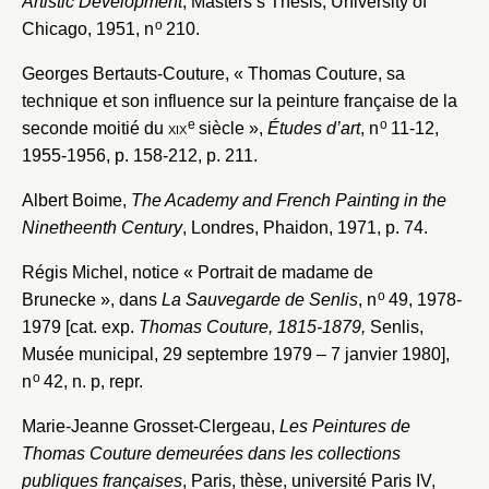
Artistic Development
, Masters’s Thesis, University of
o
Chicago, 1951, n
210.
Mot de passe
Valider
Georges Bertauts-Couture, « Thomas Couture, sa
technique et son influence sur la peinture française de la
e
o
seconde moitié du
xix
siècle »,
Études d’art
, n
11-12,
Nouveau dossier
1955-1956, p. 158-212, p. 211.
Envoyer
Albert Boime,
The Academy and French Painting in the
Ninetheenth Century
, Londres, Phaidon, 1971, p. 74.
Vous n'êtes pas encore inscrit ?
Créer un compte
Régis Michel, notice « Portrait de madame de
Vous avez oublié votre mot de passe ?
Cliquez ici
Créer et ajouter
o
Brunecke », dans
La Sauvegarde de Senlis
, n
49, 1978-
1979 [cat. exp.
Thomas Couture, 1815-1879,
Senlis,
Musée municipal, 29 septembre 1979 – 7 janvier 1980],
o
n
42, n. p, repr.
Marie-Jeanne Grosset-Clergeau,
Les Peintures de
Thomas Couture demeurées dans les collections
publiques françaises
, Paris, thèse, université Paris IV,