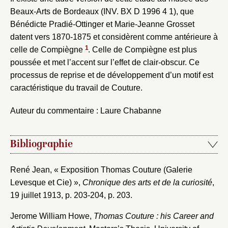
Beaux-Arts de Bordeaux (INV. BX D 1996 4 1), que
Bénédicte Pradié-Ottinger et Marie-Jeanne Grosset
datent vers 1870-1875 et considèrent comme antérieure à
1
celle de Compiègne
. Celle de Compiègne est plus
poussée et met l’accent sur l’effet de clair-obscur. Ce
processus de reprise et de développement d’un motif est
caractéristique du travail de Couture.
Auteur du commentaire : Laure Chabanne
Fermer
Bibliographie
Fermer
Choix du dossier où ajouter la
notice
Connexion
René Jean, « Exposition Thomas Couture (Galerie
Levesque et Cie) »,
Chronique des arts et de la curiosité
,
Nom du dossier
Courriel
19 juillet 1913, p. 203-204, p. 203.
Jerome William Howe,
Thomas Couture : his Career and