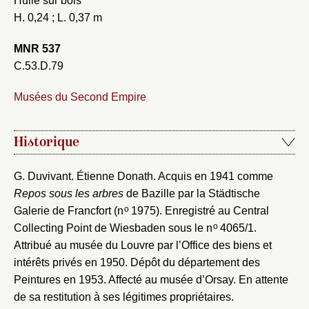
Huile sur bois
Fermer
Choix du dossier où ajouter la
H. 0,24 ; L. 0,37 m
notice
Connexion
MNR 537
Nom du dossier
C.53.D.79
Courriel
Musées du Second Empire
Historique
Mot de passe
Valider
G. Duvivant. Étienne Donath. Acquis en 1941 comme
Repos sous les arbres
de Bazille par la Städtische
o
Nouveau dossier
Galerie de Francfort (n
1975). Enregistré au Central
o
Collecting Point de Wiesbaden sous le n
4065/1.
Attribué au musée du Louvre par l’Office des biens et
Envoyer
intérêts privés en 1950. Dépôt du département des
Peintures en 1953. Affecté au musée d’Orsay. En attente
Vous n'êtes pas encore inscrit ?
Créer un compte
de sa restitution à ses légitimes propriétaires.
Vous avez oublié votre mot de passe ?
Cliquez ici