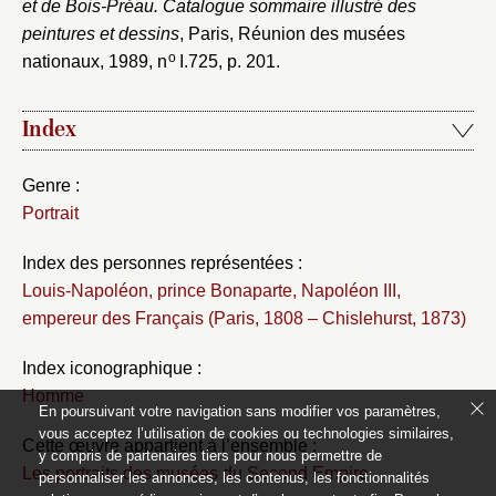
et de Bois-Préau. Catalogue sommaire illustré des
peintures et dessins
, Paris, Réunion des musées
o
nationaux, 1989, n
I.725, p. 201.
Index
Genre :
Portrait
Index des personnes représentées :
Louis-Napoléon, prince Bonaparte, Napoléon III,
empereur des Français (Paris, 1808 – Chislehurst, 1873)
Index iconographique :
Homme
En poursuivant votre navigation sans modifier vos paramètres,
vous acceptez l’utilisation de cookies ou technologies similaires,
Cette œuvre appartient à l’ensemble :
y compris de partenaires tiers pour nous permettre de
Les portraits des musées du Second Empire
personnaliser les annonces, les contenus, les fonctionnalités