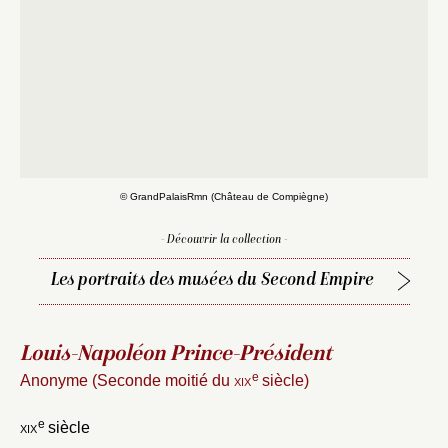
Fermer
Choix du dossier où ajouter la
notice
Connexion
Nom du dossier
Courriel
© GrandPalaisRmn (Château de Compiègne)
Mot de passe
- Découvrir la collection -
Valider
Les portraits des musées du Second Empire
Nouveau dossier
Louis-Napoléon Prince-Président
e
Envoyer
Anonyme (Seconde moitié du
xix
siècle)
e
xix
siècle
Vous n'êtes pas encore inscrit ?
Créer un compte