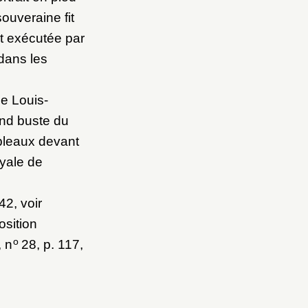
souveraine fit
 et exécutée par
dans les
de Louis-
and buste du
ableaux devant
oyale de
42, voir
osition
o
 n
28, p. 117,