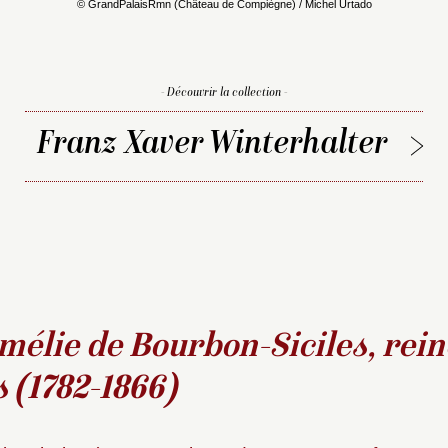
© GrandPalaisRmn (Château de Compiègne) / Michel Urtado
- Découvrir la collection -
Franz Xaver Winterhalter
élie de Bourbon-Siciles, rein
 (1782-1866)