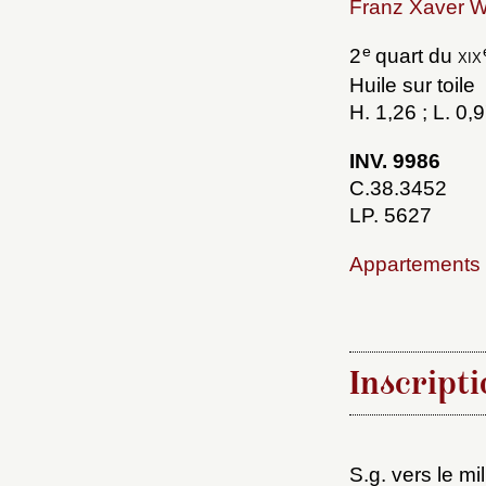
Franz Xaver W
e
2
quart du
xix
Huile sur toile
H. 1,26 ; L. 0,
INV. 9986
C.38.3452
LP. 5627
Choi
Appartements 
Nom d
C
Inscripti
S.g. vers le mi
Val