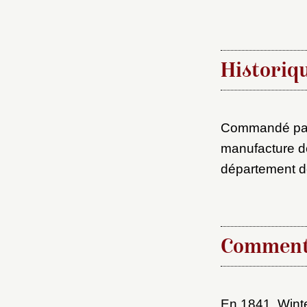
M
Nouve
Historiq
Commandé par L
Cré
manufacture de
département d
Comment
En 1841, Winte