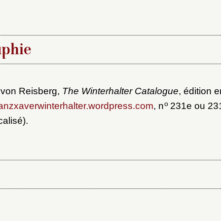
aphie
 von Reisberg,
The Winterhalter Catalogue
, édition 
o
anzxaverwinterhalter.wordpress.com
, n
231e ou 231
alisé).