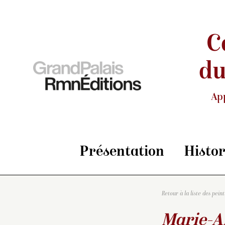
C
du
Ap
Présentation
Histo
Retour à la liste des pein
Marie-Am