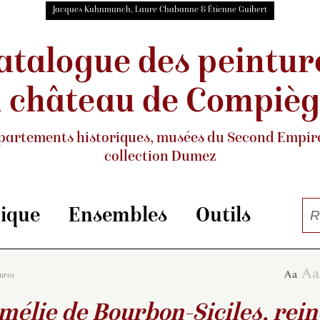
Jacques Kuhnmunch, Laure Chabanne & Étienne Guibert
atalogue des peintur
 château de Compiè
partements historiques, musées
du Second Empire
collection Dumez
rique
Ensembles
Outils
tures
élie de Bourbon-Siciles, rein