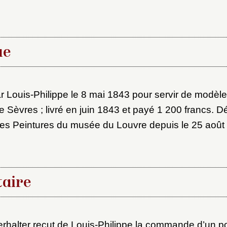
ot de passe
au dossier
ue
Vous n'êtes pas encore inscrit ?
Créer un compte
Envoyer
ouis-Philippe le 8 mai 1843 pour servir de modèle
Vous avez oublié votre mot de passe ?
Cliquez ici
er et ajouter
 Sèvres ; livré en juin 1843 et payé 1 200 francs. D
es Peintures du musée du Louvre depuis le 25 août
aire
rhalter reçut de Louis-Philippe la commande d’un por