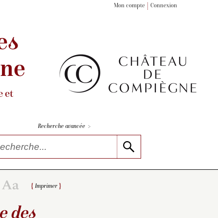
Mon compte
Connexion
es
gne
 et
>
Recherche avancée
Imprimer
e des