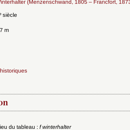
interhalter (Menzenschwand, 1805 – Francfort, 187
e
siècle
97 m
x du dossier où ajouter la not
historiques
Connexion
u dossier
ourriel
on
lieu du tableau :
f winterhalter
ider