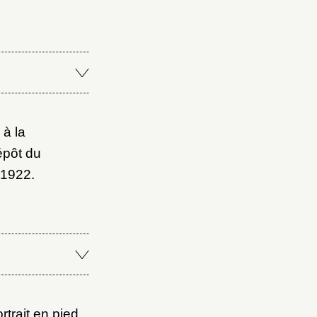
 à la
épôt du
 1922.
trait en pied