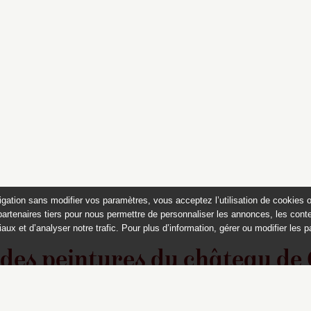
igation sans modifier vos paramètres, vous acceptez l’utilisation de cookies 
partenaires tiers pour nous permettre de personnaliser les annonces, les conte
aux et d’analyser notre trafic. Pour plus d’information, gérer ou modifier les 
 des peintures du château de
Appartements historiques, musées
du Second Empire et collection Dumez