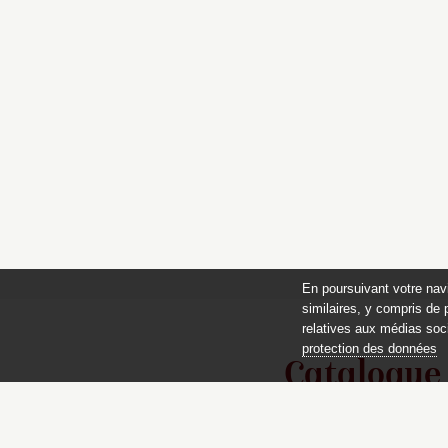
En poursuivant votre nav
similaires, y compris de 
relatives aux médias soci
protection des données
Catalogue