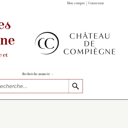
Mon compte
Connexion
es
gne
 et
>
Recherche avancée