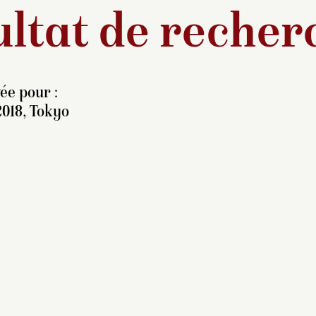
ltat de recher
ée pour :
2018, Tokyo
ant d’être acquis par
rançois Ferrand en 1937,
 portrait appartenait à
uise Pélissier de Malakoff
860-1935), fille du duc de