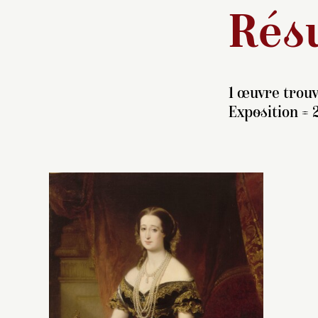
Résu
1 œuvre trouv
Exposition = 
Av
F
ce
Lo
(1