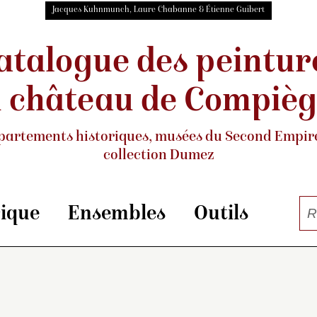
Jacques Kuhnmunch, Laure Chabanne & Étienne Guibert
atalogue des peintur
 château de Compiè
partements historiques, musées
du Second Empire
collection Dumez
rique
Ensembles
Outils