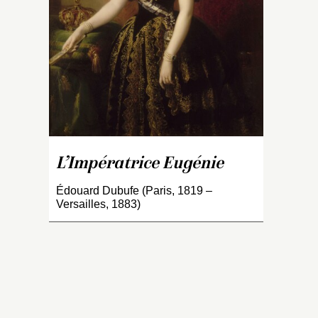
Ma
l’
P
co
d
de
C
fo
f
sa
L’Impératrice Eugénie
Ma
le
Édouard Dubufe (Paris, 1819 –
fa
Versailles, 1883)
C
r